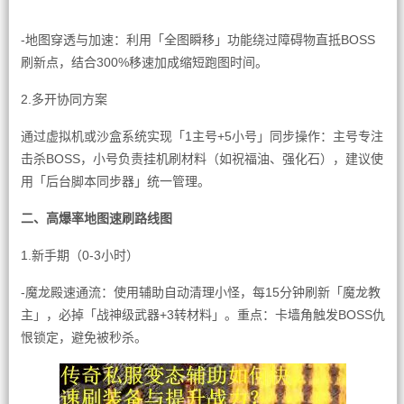
-地图穿透与加速：利用「全图瞬移」功能绕过障碍物直抵BOSS
刷新点，结合300%移速加成缩短跑图时间。
2.多开协同方案
通过虚拟机或沙盒系统实现「1主号+5小号」同步操作：主号专注
击杀BOSS，小号负责挂机刷材料（如祝福油、强化石），建议使
用「后台脚本同步器」统一管理。
二、高爆率地图速刷路线图
1.新手期（0-3小时）
-魔龙殿速通流：使用辅助自动清理小怪，每15分钟刷新「魔龙教
主」，必掉「战神级武器+3转材料」。重点：卡墙角触发BOSS仇
恨锁定，避免被秒杀。