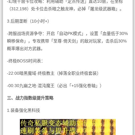
-幻境十层卡位攻略：利用辅助「定点传送」直达10层，在坐标
（312,198）处卡位击杀暗之触龙神，必掉「屠龙级武器箱」。
3.后期垄断（10小时+）
-跨服战场资源争夺：开启「自动PK模式」，设置「血量低于30%
瞬移保命」，专攻携带「至尊·倚天剑」的敌对玩家，击杀后30%
概率爆出对方武器。
-终极BOSS时间表：
-22:00暗黑魔域·终极教主（掉落全职业终极套装）
-00:30九幽之地·混沌魔王（必出「+15强化卷轴」）
三、战力指数级提升策略
1.装备强化黑科技