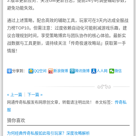
3.版本更新应对：关注GM更新日志，提前24小时调整辅助参数，
避免功能失效。
通过上述策略，配合高效的辅助工具，玩家可在3天内达成全服战
力榜TOP10。但需注意：过度依赖自动化可能削减游戏乐趣，建
议合理规划时间，享受策略博弈与团队协作的核心体验。最新实
战数据与工具更新，请持续关注「传奇极速攻略站」获取第一手
情报！
分享到：
QQ空间
新浪微博
腾讯微博
人人网
微信
« 上一篇
下一篇 »
网通传奇私服发布网原创文章，转载请注明出处！ 本文标签：
传奇私
服
猜你喜欢
为何经典传奇私服如此吸引玩家？深度攻略解析