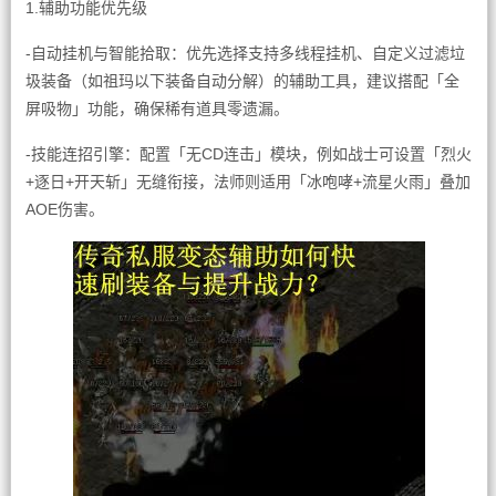
1.辅助功能优先级
-自动挂机与智能拾取：优先选择支持多线程挂机、自定义过滤垃
圾装备（如祖玛以下装备自动分解）的辅助工具，建议搭配「全
屏吸物」功能，确保稀有道具零遗漏。
-技能连招引擎：配置「无CD连击」模块，例如战士可设置「烈火
+逐日+开天斩」无缝衔接，法师则适用「冰咆哮+流星火雨」叠加
AOE伤害。