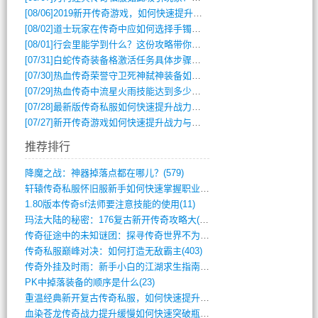
[08/06]
2019新开传奇游戏，如何快速提升角色等级？
[08/02]
道士玩家在传奇中应如何选择手镯装备？
[08/01]
行会里能学到什么？这份攻略带你全掌握
[07/31]
白蛇传奇装备格激活任务具体步骤是什么？如何完成？
[07/30]
热血传奇荣誉守卫死神弑神装备如何获取与佩戴攻略？
[07/29]
热血传奇中流星火雨技能达到多少级可以开始练装备？
[07/28]
最新版传奇私服如何快速提升战力与获取稀有装备？
[07/27]
新开传奇游戏如何快速提升战力与获取稀有装备？
推荐排行
降魔之战：神器掉落点都在哪儿？(579)
轩辕传奇私服怀旧服新手如何快速掌握职业选(993)
1.80版本传奇sf法师要注意技能的使用(11)
玛法大陆的秘密：176复古新开传奇攻略大(486)
传奇征途中的未知谜团：探寻传奇世界不为人(595)
传奇私服巅峰对决：如何打造无敌霸主(403)
传奇外挂及时雨：新手小白的江湖求生指南(802)
PK中掉落装备的顺序是什么(23)
重温经典新开复古传奇私服，如何快速提升等(392)
血染苍龙传奇战力提升缓慢如何快速突破瓶颈(654)