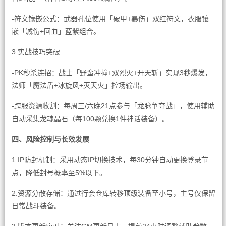
-符文镶嵌公式：武器孔位使用「破甲+暴伤」双红符文，衣服镶
嵌「减伤+回血」蓝紫组合。
3.实战技巧突破
-PK秒杀连招：战士「野蛮冲撞+双烈火+开天斩」实现3秒爆发，
法师「魔法盾+冰旋风+灭天火」控场输出。
-跨服资源收割：每周三/六晚21点参与「龙脉争夺战」，使用辅助
自动采集龙魂晶石（每100颗兑换1件神话装备）。
四、风险控制与长效发展
1.IP防封机制：采用动态IP切换技术，每30分钟自动更换登录节
点，降低封号概率至5%以下。
2.资源分散存储：通过行会仓库转移顶级装备至小号，主号仅保留
日常战斗装备。