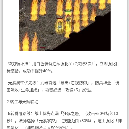
-垫刀循环法：用白色装备连续强化至+7失败3次后，立即强化目
标装备，成功率提升40%。
-元素属性优先级：武器首选「暴击+忽视防御」，防具堆叠「伤
害吸收+生命加成」，项链必选「攻速+5」属性。
2.转生与天赋联动
-5转觉醒路线：战士优先点满「狂暴之怒」（攻击+50%持续10
秒），法师选择「元素掌控」（技能范围+30%），道士强化「神
兽进化」（神兽继承主人50%属性）。