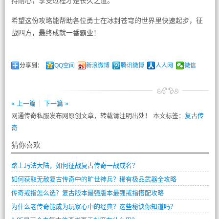
持耐心，享受过程才是长久之道。
希望这份攻略能帮助各位勇士在冰封苍穹的世界里快速起步，征
战四方，最终成就一番霸业！
分享到：
QQ空间
新浪微博
腾讯微博
人人网
微信
« 上一篇
下一篇 »
网通传奇私服发布网原创文章，转载请注明出处！ 本文标签：
复古传
奇
猜你喜欢
踏上玛法大陆，如何征战复古传奇一战成名？
如何获取无赦复古传奇中的旷世神兵？稀有极品武器全攻略
传奇戒指怎么选？复古版本最强版本最强戒指搭配攻略
为什么老传奇能成为玩家心中的经典？这些秘诀你知道吗？