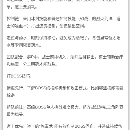
筝，道士要消耗。
控制链：善用冰封技能和普通控制技能（如战士的烈火剑法、道
士的嗜血术）打出连贯控制，创造输出空间。
走位与药水：时刻保持移动，避免成为活靶子。背包里常备太阳
水等瞬间恢复药水。
团队配合：群P中，战士前排切入，法师后排输出，道士辅助治疗
和施毒，分工明确才能取胜。
打BOSS技巧：
情报先行：了解BOSS的技能机制和攻击模式，比如哪些技能需要
躲避。
组队前往：高级BOSS单人挑战难度极大，组齐战法道铁三角阵容
最为稳妥。
道士优先：道士的“施毒术”能有效抑制BOSS回血，并造成持续伤