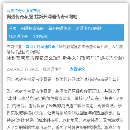
网通传奇私服发布网
网通传奇私服-找新开网通传奇sf网站
首页
网通传奇私服
新开网通传奇
网通传奇sf网站
找网通传奇
全站标签
当前位置：
首页
/
找网通传奇
/ 冰封苍穹复古传奇怎么玩？新手入门攻
略与征战技巧全解析
冰封苍穹复古传奇怎么玩？新手入门攻略与征战技巧全解析
2026-3-23 17:29:21
找网通传奇
查看评论
问：冰封苍穹复古传奇是一款怎样的游戏？其核心特点是什么？
答：冰封苍穹复古传奇是一款深度还原经典传奇玩法，并融入了
“冰封”元素特色设定的角色扮演网游。其核心特点在于“复古”与“创
新”的结合。游戏保留了经典的战法道三职业设定、刷怪爆装、沙
巴克攻城等核心玩法，让老玩家能瞬间找回当年的热血感觉。独
特的“冰封”体系（如冰封技能、冰封地图、冰封装备）又为游戏注
入了新的策略性和可玩性，避免了纯复古服的枯燥感。游戏经济