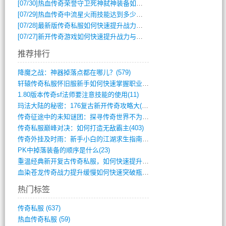
[07/30]
热血传奇荣誉守卫死神弑神装备如何获取与佩戴攻略？
[07/29]
热血传奇中流星火雨技能达到多少级可以开始练装备？
[07/28]
最新版传奇私服如何快速提升战力与获取稀有装备？
[07/27]
新开传奇游戏如何快速提升战力与获取稀有装备？
推荐排行
降魔之战：神器掉落点都在哪儿？(579)
轩辕传奇私服怀旧服新手如何快速掌握职业选(993)
1.80版本传奇sf法师要注意技能的使用(11)
玛法大陆的秘密：176复古新开传奇攻略大(486)
传奇征途中的未知谜团：探寻传奇世界不为人(595)
传奇私服巅峰对决：如何打造无敌霸主(403)
传奇外挂及时雨：新手小白的江湖求生指南(802)
PK中掉落装备的顺序是什么(23)
重温经典新开复古传奇私服，如何快速提升等(392)
血染苍龙传奇战力提升缓慢如何快速突破瓶颈(654)
热门标签
传奇私服
(637)
热血传奇私服
(59)