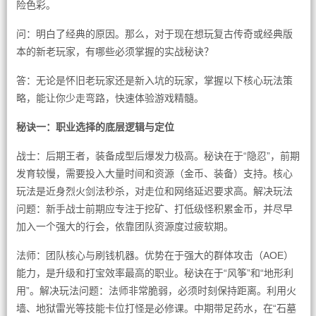
险色彩。
问：明白了经典的原因。那么，对于现在想玩复古传奇或经典版
本的新老玩家，有哪些必须掌握的实战秘诀？
答：无论是怀旧老玩家还是新入坑的玩家，掌握以下核心玩法策
略，能让你少走弯路，快速体验游戏精髓。
秘诀一：职业选择的底层逻辑与定位
战士：后期王者，装备成型后爆发力极高。秘诀在于“隐忍”，前期
发育较慢，需要投入大量时间和资源（金币、装备）支持。核心
玩法是近身烈火剑法秒杀，对走位和网络延迟要求高。解决玩法
问题：新手战士前期应专注于挖矿、打低级怪积累金币，并尽早
加入一个强大的行会，依靠团队资源度过疲软期。
法师：团队核心与刷钱机器。优势在于强大的群体攻击（AOE）
能力，是升级和打宝效率最高的职业。秘诀在于“风筝”和“地形利
用”。解决玩法问题：法师非常脆弱，必须时刻保持距离。利用火
墙、地狱雷光等技能卡位打怪是必修课。中期带足药水，在“石墓