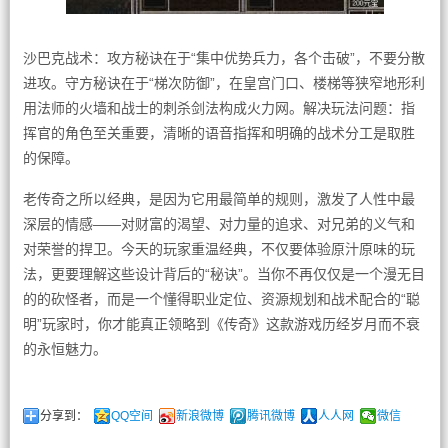
沙巴克战术：攻方秘诀在于“集中优势兵力，各个击破”，不要分散
进攻。守方秘诀在于“梯次防御”，在皇宫门口、楼梯等狭窄地形利
用法师的火墙和战士的刺杀剑法构成火力网。解决玩法问题：指
挥官的角色至关重要，清晰的语音指挥和明确的战术分工是取胜
的保障。
老传奇之所以经典，是因为它用最简单的规则，激发了人性中最
深层的情感——对财富的渴望、对力量的追求、对兄弟的义气和
对荣誉的捍卫。今天的玩家重温经典，不仅要体验原汁原味的玩
法，更要理解这些设计背后的“秘诀”。当你不再仅仅是一个漫无目
的的砍怪者，而是一个懂得职业定位、资源规划和战术配合的“聪
明”玩家时，你才能真正领略到《传奇》这款游戏历经岁月而不衰
的永恒魅力。
分享到：
QQ空间
新浪微博
腾讯微博
人人网
微信