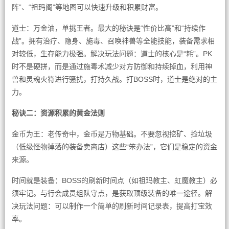
阵”、“祖玛阁”等地图可以快速升级和积累财富。
道士：万金油，单挑王者。最大的秘诀是“性价比高”和“持续作
战”。拥有治疗、隐身、施毒、召唤神兽等全能技能，装备需求相
对较低，生存能力极强。解决玩法问题：道士的核心是“耗”。PK
时不是硬拼，而是通过施毒术减少对方防御和持续掉血，利用神
兽和灵魂火符进行骚扰，打持久战。打BOSS时，道士是绝对的主
力。
秘诀二：资源积累的黄金法则
金币为王：老传奇中，金币是万物基础。不要忽视挖矿、捡垃圾
（低级怪物掉落的装备卖商店）这些“笨办法”，它们是稳定的资金
来源。
时间就是装备：BOSS的刷新时间点（如祖玛教主、虹魔教主）必
须牢记。与行会成员组队守点，是获取顶级装备的唯一途径。解
决玩法问题：可以制作一个简单的刷新时间记录表，提高打宝效
率。