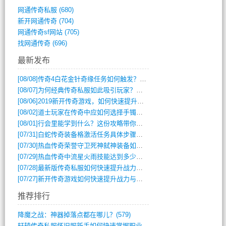
网通传奇私服
(680)
新开网通传奇
(704)
网通传奇sf网站
(705)
找网通传奇
(696)
最新发布
[08/08]
传奇4白花金针奇缘任务如何触发？完整攻略解析
[08/07]
为何经典传奇私服如此吸引玩家？深度攻略解析
[08/06]
2019新开传奇游戏，如何快速提升角色等级？
[08/02]
道士玩家在传奇中应如何选择手镯装备？
[08/01]
行会里能学到什么？这份攻略带你全掌握
[07/31]
白蛇传奇装备格激活任务具体步骤是什么？如何完成？
[07/30]
热血传奇荣誉守卫死神弑神装备如何获取与佩戴攻略？
[07/29]
热血传奇中流星火雨技能达到多少级可以开始练装备？
[07/28]
最新版传奇私服如何快速提升战力与获取稀有装备？
[07/27]
新开传奇游戏如何快速提升战力与获取稀有装备？
推荐排行
降魔之战：神器掉落点都在哪儿？(579)
轩辕传奇私服怀旧服新手如何快速掌握职业选(993)