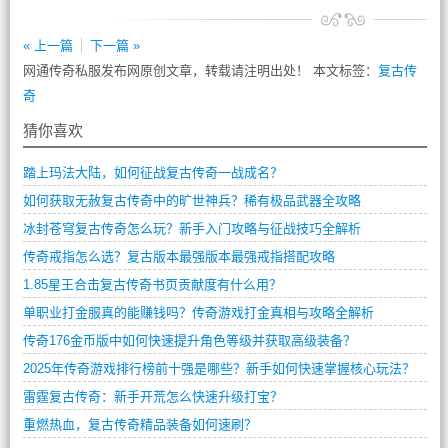
« 上一篇
下一篇 »
网通传奇私服发布网原创文章，转载请注明出处！ 本文标签：
复古传
奇
猜你喜欢
踏上玛法大陆，如何征战复古传奇一战成名？
如何获取无赦复古传奇中的旷世神兵？稀有极品武器全攻略
冰封苍穹复古传奇怎么玩？新手入门攻略与征战技巧全解析
传奇戒指怎么选？复古版本最强版本最强戒指搭配攻略
1.85星王合击复古传奇书页贡献度有什么用？
单职业打金服真的能赚钱吗？传奇游戏打金真相与攻略全解析
传奇176金币版中如何快速提升角色等级并获取高级装备？
2025年传奇游戏排行榜前十强是哪些？新手如何快速掌握核心玩法？
雷霆复古传奇：新手开荒怎么快速升级打宝？
重燃热血，复古传奇精品装备如何速刷？