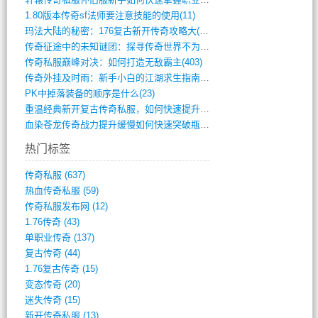
1.80版本传奇sf法师要注意技能的使用(11)
玛法大陆的秘密：176复古新开传奇攻略大(486)
传奇征途中的未知谜团：探寻传奇世界不为人(595)
传奇私服巅峰对决：如何打造无敌霸主(403)
传奇外挂及时雨：新手小白的江湖求生指南(802)
PK中掉落装备的顺序是什么(23)
重温经典新开复古传奇私服，如何快速提升等(392)
血染苍龙传奇战力提升缓慢如何快速突破瓶颈(654)
热门标签
传奇私服
(637)
热血传奇私服
(59)
传奇私服发布网
(12)
1.76传奇
(43)
单职业传奇
(137)
复古传奇
(44)
1.76复古传奇
(15)
变态传奇
(20)
迷失传奇
(15)
新开传奇私服
(13)