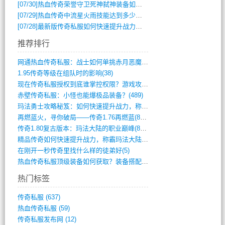
[07/30]
热血传奇荣誉守卫死神弑神装备如何获取与佩戴攻略？
[07/29]
热血传奇中流星火雨技能达到多少级可以开始练装备？
[07/28]
最新版传奇私服如何快速提升战力与获取稀有装备？
推荐排行
网通热血传奇私服：战士如何单挑赤月恶魔？(311)
1.95传奇等级在组队时的影响(38)
现在传奇私服授权到底谁掌控权限？游戏攻略(789)
赤壁传奇私服：小怪也能爆极品装备？(489)
玛法勇士攻略秘笈：如何快速提升战力，称霸(717)
再燃蓝火，寻你破局——传奇1.76再燃蓝(893)
传奇1.80复古版本：玛法大陆的职业巅峰(873)
精品传奇如何快速提升战力，称霸玛法大陆？(392)
在刚开一秒传奇里找什么样的徒弟好(5)
热血传奇私服顶级装备如何获取？装备搭配与(688)
热门标签
传奇私服
(637)
热血传奇私服
(59)
传奇私服发布网
(12)