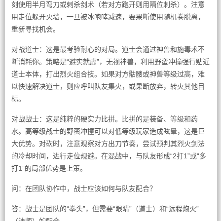
刻使用半月弯刀或刺杀剑术（若对方跑开则用隔位刺杀）。注意
用走位躲开火墙，一旦被冰咆哮减速，要果断使用随机卷脱离，
重新寻找机会。
对战道士：这是最考验耐心的对局。道士会通过神兽和施毒术不
断消耗你。策略是“避实就虚”，无视神兽，利用野蛮冲撞强行贴近
道士本体，打出烈火组合技。如果对方骷髅或神兽等级过高，难
以快速解决道士，则应呼叫队友集火，或果断放弃，转火其他目
标。
对战战士：这是纯粹的硬实力比拼。比拼的是装备、等级和药
水。高等级战士的野蛮冲撞可以对低等级玩家造成眩晕，这是巨
大优势。对砍时，注意观察对方出刀节奏，尝试预判其烈火剑法
的冷却时间，进行走位规避。在混战中，与队友形成“2打1”或“多
打1”的局部优势是上策。
问：在团队协作中，战士应该如何与队友配合？
答：战士是团队的“拳头”，但需要“眼睛”（道士）和“远程炮火”