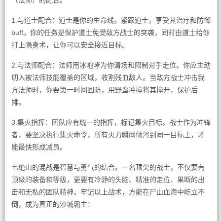
（法师）的配合。
1.与道士配合：道士是你的生命线。紧跟道士，享受其治疗和防御
buff。你的任务是保护道士免受敌方战士的突袭，同时由道士给你
打上隐身术，让你可以安全接近目标。
2.与法师配合：法师用冰咆哮为你清场和限制对手走位。你应主动
切入被法师技能覆盖的区域，收割残血敌人。当敌方战士冲击我
方法师时，你要第一时间回防，用野蛮冲撞将其撞开，保护后
排。
3.集火指挥：团队应有统一的指挥，标记集火目标。战士作为冲锋
者，要坚决执行集火命令，所有火力瞬间倾泻到同一目标上，才
能最快形成减员。
七绝山的混战是智慧与勇气的结合。一名顶尖的战士，不仅要有
顶级的装备和等级，更要有冷静的头脑、精准的走位、果断的出
击和无私的团队精神。牢记以上战术，方能在尸山血海中屹立不
倒，成为真正的沙城霸主！