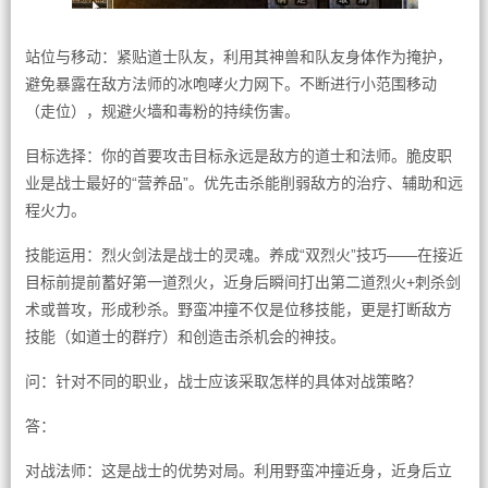
站位与移动：紧贴道士队友，利用其神兽和队友身体作为掩护，
避免暴露在敌方法师的冰咆哮火力网下。不断进行小范围移动
（走位），规避火墙和毒粉的持续伤害。
目标选择：你的首要攻击目标永远是敌方的道士和法师。脆皮职
业是战士最好的“营养品”。优先击杀能削弱敌方的治疗、辅助和远
程火力。
技能运用：烈火剑法是战士的灵魂。养成“双烈火”技巧——在接近
目标前提前蓄好第一道烈火，近身后瞬间打出第二道烈火+刺杀剑
术或普攻，形成秒杀。野蛮冲撞不仅是位移技能，更是打断敌方
技能（如道士的群疗）和创造击杀机会的神技。
问：针对不同的职业，战士应该采取怎样的具体对战策略？
答：
对战法师：这是战士的优势对局。利用野蛮冲撞近身，近身后立