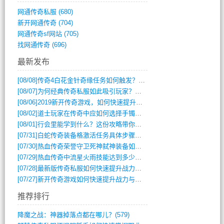
网通传奇私服
(680)
新开网通传奇
(704)
网通传奇sf网站
(705)
找网通传奇
(696)
最新发布
[08/08]
传奇4白花金针奇缘任务如何触发？完整攻略解析
[08/07]
为何经典传奇私服如此吸引玩家？深度攻略解析
[08/06]
2019新开传奇游戏，如何快速提升角色等级？
[08/02]
道士玩家在传奇中应如何选择手镯装备？
[08/01]
行会里能学到什么？这份攻略带你全掌握
[07/31]
白蛇传奇装备格激活任务具体步骤是什么？如何完成？
[07/30]
热血传奇荣誉守卫死神弑神装备如何获取与佩戴攻略？
[07/29]
热血传奇中流星火雨技能达到多少级可以开始练装备？
[07/28]
最新版传奇私服如何快速提升战力与获取稀有装备？
[07/27]
新开传奇游戏如何快速提升战力与获取稀有装备？
推荐排行
降魔之战：神器掉落点都在哪儿？(579)