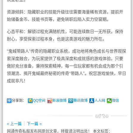
资源倾斜：隐藏职业的技能升级往往需要海量稀有资源，提前开
始储备金币、技能书页等，避免转职后陷入实力空窗期。
心态平和：解锁过程充满随机性，可能连续数日一无所获。保持
耐心，享受探索过程本身，也是这类游戏的魅力所在。
“鬼蜮带路人”传奇的隐藏职业系统，成功地将角色成长与世界观探
索深度融合，为玩家提供了极具深度和成就感的游戏体验。只要
做好充分准备，秉持探索精神，每一位玩家都有机会成为那个引
领潮流、揭开鬼蜮最终秘密的传奇“带路人”。祝您游戏愉快，早日
成就非凡！
分享到：
QQ空间
新浪微博
腾讯微博
人人网
微信
« 上一篇
下一篇 »
网通传奇私服发布网原创文章，转载请注明出处！ 本文标签：