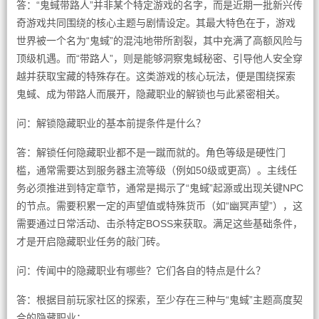
答：“鬼蜮带路人”并非某个特定游戏的名字，而是近期一批新兴传
奇游戏共同围绕的核心主题与剧情设定。其最大特色在于，游戏
世界被一个名为“鬼蜮”的混沌地带所割裂，其中充满了高额风险与
顶级机遇。而“带路人”，则是能够洞察鬼蜮秘密、引导他人安全穿
越并获取宝藏的特殊存在。这类游戏的核心玩法，便是围绕探索
鬼蜮、成为带路人而展开，隐藏职业的解锁也与此紧密相关。
问：解锁隐藏职业的基本前提条件是什么？
答：解锁任何隐藏职业都不是一蹴而就的。角色等级是硬性门
槛，通常需要达到服务器主流等级（例如50级或更高）。主线任
务必须推进到特定章节，通常是揭示了“鬼蜮”起源或出现关键NPC
的节点。需要积累一定的声望值或特殊货币（如“幽冥声望”），这
需要通过日常活动、击杀特定BOSS来获取。满足这些基础条件，
才是开启隐藏职业任务的敲门砖。
问：传闻中的隐藏职业有哪些？它们各自的特点是什么？
答：根据目前玩家社区的探索，至少存在三种与“鬼蜮”主题高度契
合的隐藏职业：