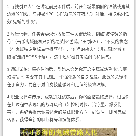
1.寻找引路人：在满足前提条件后，前往主城最偏僻的酒馆或鬼蜮
边缘的哨站，与神秘NPC（如“落魄的守夜人”）对话，接取系列任
务“鬼蜮的呼唤”。
2.收集信物：任务会要求你收集三件关键信物，例如“被侵蚀的指
骨”（击杀鬼蜮随机刷新的精英怪“游荡尸王”掉落）、“不灭的执念”
（在鬼蜮特定坐标点挖掘获得）、“纯净的魂火”（通过副本“废弃
陵寝”最终BOSS掉落）。这个过程极其考验耐心和运气。
3.通过试炼：集齐信物后，引路人会为你开启专属试炼副本“心魔
幻境”。你需要在其中战胜一个强化版的自身镜像。此战的关键不
在于蛮力，而在于对自身技能循环和走位的极致理解。
4.职业抉择与传承：成功通过试炼后，你将面临最终选择，根据你
在此过程中表现出的战斗风格（如控制时长、治疗量、爆发伤
害），系统会提示你最适合的隐藏职业方向。确认后，即可完成
转职，获得全新的职业称号和技能体系。