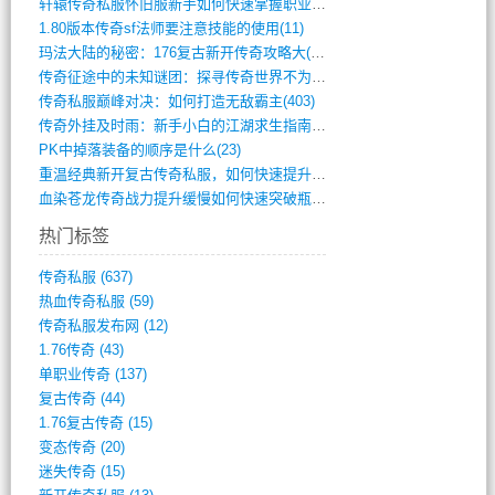
轩辕传奇私服怀旧服新手如何快速掌握职业选(993)
1.80版本传奇sf法师要注意技能的使用(11)
玛法大陆的秘密：176复古新开传奇攻略大(486)
传奇征途中的未知谜团：探寻传奇世界不为人(595)
传奇私服巅峰对决：如何打造无敌霸主(403)
传奇外挂及时雨：新手小白的江湖求生指南(802)
PK中掉落装备的顺序是什么(23)
重温经典新开复古传奇私服，如何快速提升等(392)
血染苍龙传奇战力提升缓慢如何快速突破瓶颈(654)
热门标签
传奇私服
(637)
热血传奇私服
(59)
传奇私服发布网
(12)
1.76传奇
(43)
单职业传奇
(137)
复古传奇
(44)
1.76复古传奇
(15)
变态传奇
(20)
迷失传奇
(15)