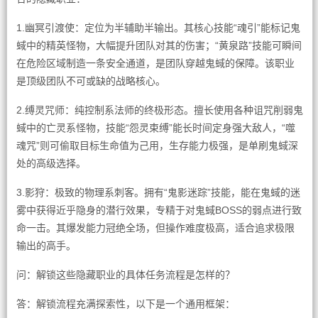
1.幽冥引渡使：定位为半辅助半输出。其核心技能“魂引”能标记鬼
蜮中的精英怪物，大幅提升团队对其的伤害；“黄泉路”技能可瞬间
在危险区域制造一条安全通道，是团队穿越鬼蜮的保障。该职业
是顶级团队不可或缺的战略核心。
2.缚灵咒师：纯控制系法师的终极形态。擅长使用各种诅咒削弱鬼
蜮中的亡灵系怪物，技能“怨灵束缚”能长时间定身强大敌人，“噬
魂咒”则可偷取目标生命值为己用，生存能力极强，是单刷鬼蜮深
处的高级选择。
3.影狩：极致的物理系刺客。拥有“鬼影迷踪”技能，能在鬼蜮的迷
雾中获得近乎隐身的潜行效果，专精于对鬼蜮BOSS的弱点进行致
命一击。其爆发能力冠绝全场，但操作难度极高，适合追求极限
输出的高手。
问：解锁这些隐藏职业的具体任务流程是怎样的？
答：解锁流程充满探索性，以下是一个通用框架：