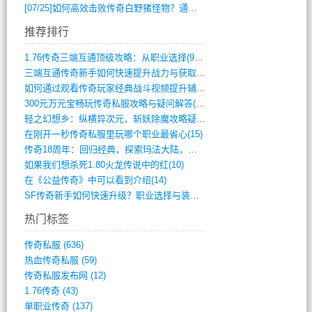
[07/25]
如何高效击败传奇白野猪怪物？通关技巧全解析
推荐排行
1.76传奇三端互通顶级攻略：从职业选择(972)
三端互通传奇新手如何快速提升战力与获取稀(379)
如何通过观看传奇玩家经典战斗视频提升辅助(661)
300元万元宝畅玩传奇私服攻略与疑问解答(828)
轻之幻想乡：纵横异次元，斩妖除魔攻略疑云(404)
在刚开一秒传奇私服里玩哪个职业最省心(15)
传奇18周年：回归经典，探索玛法大陆，寻(798)
如果我们想杀死1.80火龙传说中的红(10)
在《公益传奇》中可以看到介绍(14)
SF传奇新手如何快速升级？职业选择与装备(711)
热门标签
传奇私服
(636)
热血传奇私服
(59)
传奇私服发布网
(12)
1.76传奇
(43)
单职业传奇
(137)