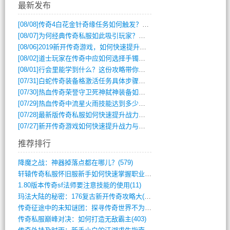
最新发布
[08/08]
传奇4白花金针奇缘任务如何触发？完整攻略解析
[08/07]
为何经典传奇私服如此吸引玩家？深度攻略解析
[08/06]
2019新开传奇游戏，如何快速提升角色等级？
[08/02]
道士玩家在传奇中应如何选择手镯装备？
[08/01]
行会里能学到什么？这份攻略带你全掌握
[07/31]
白蛇传奇装备格激活任务具体步骤是什么？如何完成？
[07/30]
热血传奇荣誉守卫死神弑神装备如何获取与佩戴攻略？
[07/29]
热血传奇中流星火雨技能达到多少级可以开始练装备？
[07/28]
最新版传奇私服如何快速提升战力与获取稀有装备？
[07/27]
新开传奇游戏如何快速提升战力与获取稀有装备？
推荐排行
降魔之战：神器掉落点都在哪儿？(579)
轩辕传奇私服怀旧服新手如何快速掌握职业选(993)
1.80版本传奇sf法师要注意技能的使用(11)
玛法大陆的秘密：176复古新开传奇攻略大(486)
传奇征途中的未知谜团：探寻传奇世界不为人(595)
传奇私服巅峰对决：如何打造无敌霸主(403)