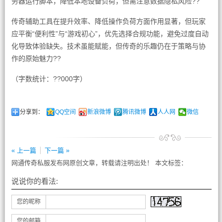
务器运行脚本，降低本地设备负荷，但需注意数据隐私风险??
传奇辅助工具在提升效率、降低操作负荷方面作用显著，但玩家
应平衡“便利性”与“游戏初心”，优先选择合规功能，避免过度自动
化导致体验缺失。技术虽能赋能，但传奇的乐趣仍在于策略与协
作的原始魅力??
（字数统计：??000字）
分享到：
QQ空间
新浪微博
腾讯微博
人人网
微信
« 上一篇
下一篇 »
网通传奇私服发布网原创文章，转载请注明出处！ 本文标签：
说说你的看法:
您的昵称
您的邮箱