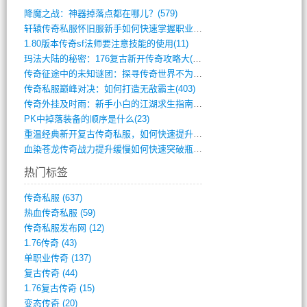
降魔之战：神器掉落点都在哪儿？(579)
轩辕传奇私服怀旧服新手如何快速掌握职业选(993)
1.80版本传奇sf法师要注意技能的使用(11)
玛法大陆的秘密：176复古新开传奇攻略大(486)
传奇征途中的未知谜团：探寻传奇世界不为人(595)
传奇私服巅峰对决：如何打造无敌霸主(403)
传奇外挂及时雨：新手小白的江湖求生指南(802)
PK中掉落装备的顺序是什么(23)
重温经典新开复古传奇私服，如何快速提升等(392)
血染苍龙传奇战力提升缓慢如何快速突破瓶颈(654)
热门标签
传奇私服
(637)
热血传奇私服
(59)
传奇私服发布网
(12)
1.76传奇
(43)
单职业传奇
(137)
复古传奇
(44)
1.76复古传奇
(15)
变态传奇
(20)