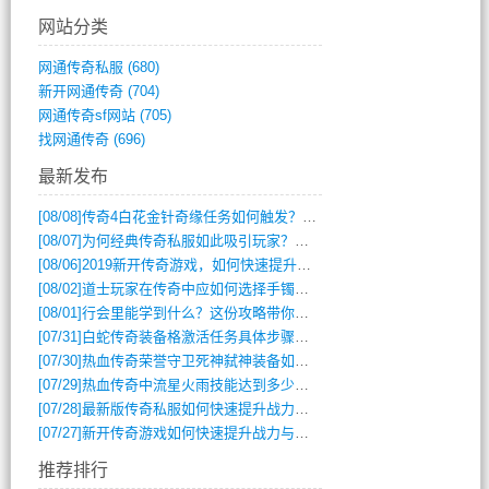
网站分类
网通传奇私服
(680)
新开网通传奇
(704)
网通传奇sf网站
(705)
找网通传奇
(696)
最新发布
[08/08]
传奇4白花金针奇缘任务如何触发？完整攻略解析
[08/07]
为何经典传奇私服如此吸引玩家？深度攻略解析
[08/06]
2019新开传奇游戏，如何快速提升角色等级？
[08/02]
道士玩家在传奇中应如何选择手镯装备？
[08/01]
行会里能学到什么？这份攻略带你全掌握
[07/31]
白蛇传奇装备格激活任务具体步骤是什么？如何完成？
[07/30]
热血传奇荣誉守卫死神弑神装备如何获取与佩戴攻略？
[07/29]
热血传奇中流星火雨技能达到多少级可以开始练装备？
[07/28]
最新版传奇私服如何快速提升战力与获取稀有装备？
[07/27]
新开传奇游戏如何快速提升战力与获取稀有装备？
推荐排行