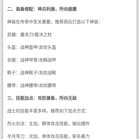
二、装备搭配：神兵利器，所向披靡
神装在传奇中至关重要。推荐高玩打造以下神装：
武器：屠龙刀/裁决之杖
头盔：战神盔甲/龙纹头盔
衣服：战神甲胄/龙鳞战甲
鞋子：战神靴子/龙纹战靴
腰带：战神腰带/龙纹腰带
三、技能加点：攻防兼备，所向无敌
战士的技能丰富多样。推荐如下加点方式：
烈火剑法：主加，群体攻击技能，输出爆炸
半月弯刀：次加，单体攻击技能，斩杀暴力