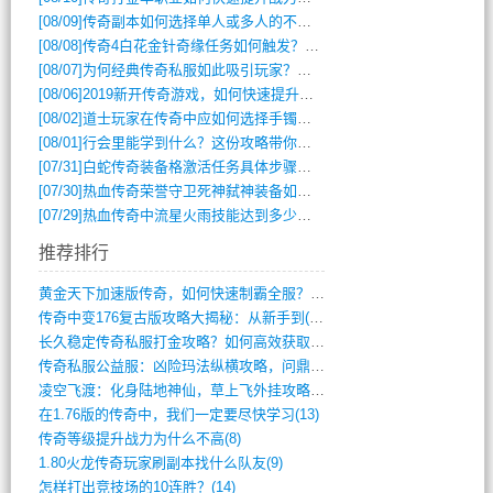
[08/09]
传奇副本如何选择单人或多人的不同模式？
[08/08]
传奇4白花金针奇缘任务如何触发？完整攻略解析
[08/07]
为何经典传奇私服如此吸引玩家？深度攻略解析
[08/06]
2019新开传奇游戏，如何快速提升角色等级？
[08/02]
道士玩家在传奇中应如何选择手镯装备？
[08/01]
行会里能学到什么？这份攻略带你全掌握
[07/31]
白蛇传奇装备格激活任务具体步骤是什么？如何完成？
[07/30]
热血传奇荣誉守卫死神弑神装备如何获取与佩戴攻略？
[07/29]
热血传奇中流星火雨技能达到多少级可以开始练装备？
推荐排行
黄金天下加速版传奇，如何快速制霸全服？(948)
传奇中变176复古版攻略大揭秘：从新手到(344)
长久稳定传奇私服打金攻略？如何高效获取资(415)
传奇私服公益服：凶险玛法纵横攻略，问鼎巅(840)
凌空飞渡：化身陆地神仙，草上飞外挂攻略(341)
在1.76版的传奇中，我们一定要尽快学习(13)
传奇等级提升战力为什么不高(8)
1.80火龙传奇玩家刷副本找什么队友(9)
怎样打出竞技场的10连胜？(14)