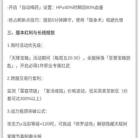
-开启「自动喝药」设置：HP≤40%时瞬回80%血量
-抢占刷新点技巧：提前5分钟蹲守，使用「隐身术」规避仇恨
三、版本红利与长线规划
1.限时活动优先级：
「天降宝箱」活动期间（每周五20:30），全服掉落「至尊宝箱钥
匙」，开启必得1件职业专属红武
2.跨服交易行套利：
监测「雷霆项链」「复活戒指」价格波动，低买高卖至新区（价
差可达300%以上）
3.战力瓶颈突破公式：
攻击力≥当前等级×120时，可挑战「修罗战场」解锁隐藏天赋树
掌握节奏制霸全服