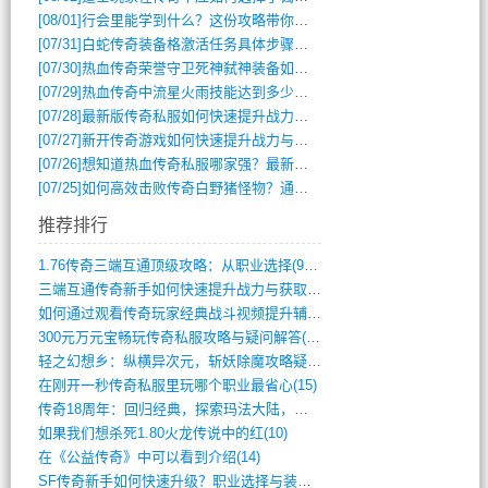
[08/01]
行会里能学到什么？这份攻略带你全掌握
[07/31]
白蛇传奇装备格激活任务具体步骤是什么？如何完成？
[07/30]
热血传奇荣誉守卫死神弑神装备如何获取与佩戴攻略？
[07/29]
热血传奇中流星火雨技能达到多少级可以开始练装备？
[07/28]
最新版传奇私服如何快速提升战力与获取稀有装备？
[07/27]
新开传奇游戏如何快速提升战力与获取稀有装备？
[07/26]
想知道热血传奇私服哪家强？最新排行榜攻略全解析
[07/25]
如何高效击败传奇白野猪怪物？通关技巧全解析
推荐排行
1.76传奇三端互通顶级攻略：从职业选择(972)
三端互通传奇新手如何快速提升战力与获取稀(379)
如何通过观看传奇玩家经典战斗视频提升辅助(661)
300元万元宝畅玩传奇私服攻略与疑问解答(828)
轻之幻想乡：纵横异次元，斩妖除魔攻略疑云(404)
在刚开一秒传奇私服里玩哪个职业最省心(15)
传奇18周年：回归经典，探索玛法大陆，寻(798)
如果我们想杀死1.80火龙传说中的红(10)
在《公益传奇》中可以看到介绍(14)
SF传奇新手如何快速升级？职业选择与装备(711)