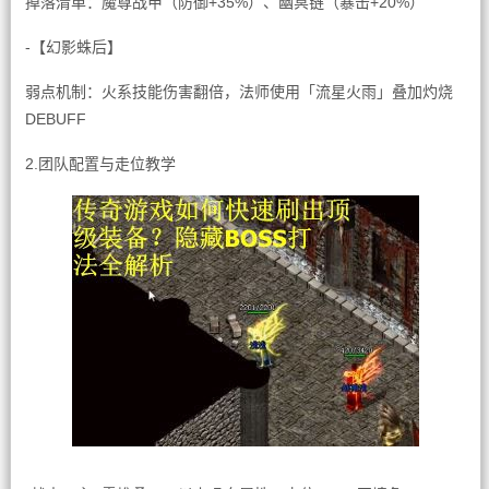
掉落清单：魔尊战甲（防御+35%）、幽冥链（暴击+20%）
-【幻影蛛后】
弱点机制：火系技能伤害翻倍，法师使用「流星火雨」叠加灼烧
DEBUFF
2.团队配置与走位教学