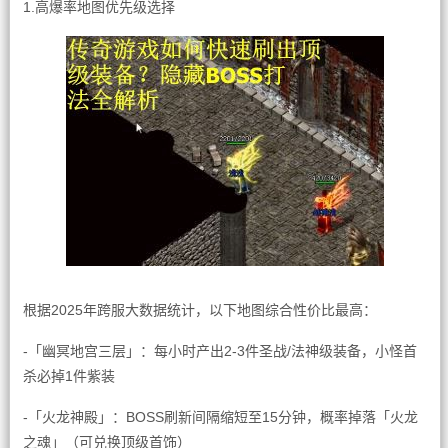
1.高爆率地图优先级选择
根据2025年跨服大数据统计，以下地图综合性价比最高：
-「幽冥地宫三层」：每小时产出2-3件圣战/法神级装备，小怪首
杀必掉1件紫装
-「火龙神殿」：BOSS刷新间隔缩短至15分钟，概率掉落「火龙
之魂」（可兑换顶级首饰）