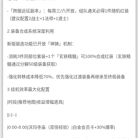
-「跨服远征副本」：每周三/六开放，组队通关必得1件随机红装
（建议配置2战士+1法师+1道士）
2.装备合成系统深度利用
新版锻造功能已开放「神铸」机制：
-消耗3件同部位紫装+1个「玄铁精髓」可100%合成红装（玄铁精
髓通过分解50级装备获取）
-强化转移成本降低70%，优先强化过渡装备再继承至终极装备
3.挂机效率最大化配置
|时段|推荐地图|收益增幅道具|
||-|--|
|0:00-8:00|沃玛寺庙（双倍经验）|白金会员卡+30%爆率|