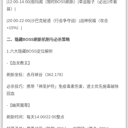
|12:00-14:00|祖玛阁（限时BOSS刷新）|幸运骰子（必出1件紫
装）|
|20:00-22:00|沙巴克秘道（行会争夺战）|战神祝福（攻击
+15%）|
二、隐藏BOSS刷新机制与必杀策略
1.六大隐藏BOSS定位解析
-【血龙教主】
刷新坐标：赤月峡谷（362,178）
必杀技巧：携带「神圣护符」免疫毒素伤害，道士优先施毒破除
回血
-【幽冥魔尊】
刷新时间：每天14:00/22:00整点