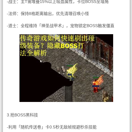
-战士：主T需堆叠15%以上吸血属性，卡位BOSS至墙角
-法师：保持8格距离输出，优先清理召唤小怪
-道士：全程维持「神圣战甲术」，宠物锁定BOSS触发僵直
3.抢BOSS黑科技
-利用「随机传送卷」卡0.5秒无敌帧规避秒杀技能