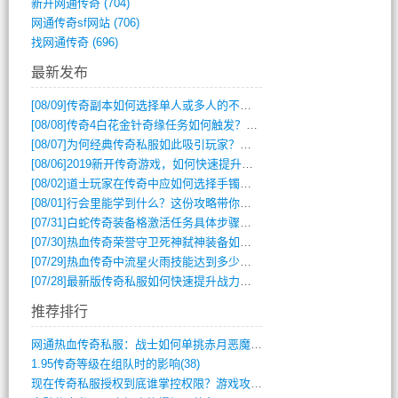
新开网通传奇
(704)
网通传奇sf网站
(706)
找网通传奇
(696)
最新发布
[08/09]
传奇副本如何选择单人或多人的不同模式？
[08/08]
传奇4白花金针奇缘任务如何触发？完整攻略解析
[08/07]
为何经典传奇私服如此吸引玩家？深度攻略解析
[08/06]
2019新开传奇游戏，如何快速提升角色等级？
[08/02]
道士玩家在传奇中应如何选择手镯装备？
[08/01]
行会里能学到什么？这份攻略带你全掌握
[07/31]
白蛇传奇装备格激活任务具体步骤是什么？如何完成？
[07/30]
热血传奇荣誉守卫死神弑神装备如何获取与佩戴攻略？
[07/29]
热血传奇中流星火雨技能达到多少级可以开始练装备？
[07/28]
最新版传奇私服如何快速提升战力与获取稀有装备？
推荐排行
网通热血传奇私服：战士如何单挑赤月恶魔？(311)
1.95传奇等级在组队时的影响(38)
现在传奇私服授权到底谁掌控权限？游戏攻略(789)