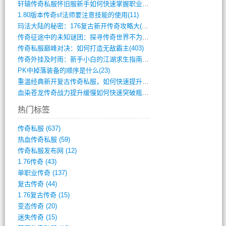
轩辕传奇私服怀旧服新手如何快速掌握职业选(993)
1.80版本传奇sf法师要注意技能的使用(11)
玛法大陆的秘密：176复古新开传奇攻略大(486)
传奇征途中的未知谜团：探寻传奇世界不为人(595)
传奇私服巅峰对决：如何打造无敌霸主(403)
传奇外挂及时雨：新手小白的江湖求生指南(802)
PK中掉落装备的顺序是什么(23)
重温经典新开复古传奇私服，如何快速提升等(392)
血染苍龙传奇战力提升缓慢如何快速突破瓶颈(654)
热门标签
传奇私服
(637)
热血传奇私服
(59)
传奇私服发布网
(12)
1.76传奇
(43)
单职业传奇
(137)
复古传奇
(44)
1.76复古传奇
(15)
变态传奇
(20)
迷失传奇
(15)