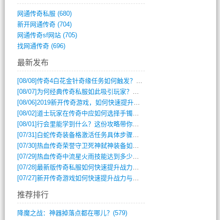
网通传奇私服
(680)
新开网通传奇
(704)
网通传奇sf网站
(705)
找网通传奇
(696)
最新发布
[08/08]
传奇4白花金针奇缘任务如何触发？完整攻略解析
[08/07]
为何经典传奇私服如此吸引玩家？深度攻略解析
[08/06]
2019新开传奇游戏，如何快速提升角色等级？
[08/02]
道士玩家在传奇中应如何选择手镯装备？
[08/01]
行会里能学到什么？这份攻略带你全掌握
[07/31]
白蛇传奇装备格激活任务具体步骤是什么？如何完成？
[07/30]
热血传奇荣誉守卫死神弑神装备如何获取与佩戴攻略？
[07/29]
热血传奇中流星火雨技能达到多少级可以开始练装备？
[07/28]
最新版传奇私服如何快速提升战力与获取稀有装备？
[07/27]
新开传奇游戏如何快速提升战力与获取稀有装备？
推荐排行
降魔之战：神器掉落点都在哪儿？(579)