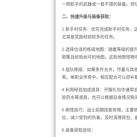
一把趁手的武器或一套不错的装备。但
二、快速升级与装备获取：
1.新手村任务：优先完成新手村任务，
尤其是奖励经验较多的任务。
2.选择合适的练级地图：随着等级的提
密集且经验尚可的地图。这些地图怪物
3.组队练级：如果条件允许，尽量与其
率。单职业传奇中，相互配合可以弥补
4.利用经验加成道具：开服礼包中通常
验药水等道具，也可以根据自身情况购
5.刷怪技巧：战士前期技能有限，主要
位，减少受到的伤害。及时清理背包，
6.装备获取途径：