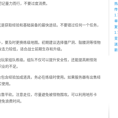
切记量力而行，不要过度消费。
热
传
1
单
这是获取经验和基础装备的最快途径。不要错过任何一个任务，
复
1
变
升，要及时更换练级地图。初期建议选择僵尸洞、骷髅洞等怪物
迷
攻击力较低，适合战士前期生存和升级。
新
他玩家组队练级。组队不仅可以提升安全性，还能提高刷怪效
职业的不足。
会包含经验加成道具，务必在练级时使用。如果服务器有出售经
买使用。
依靠平砍。注意走位，尽量避免被怪物围攻。可以利用地形卡
避免浪费时间。