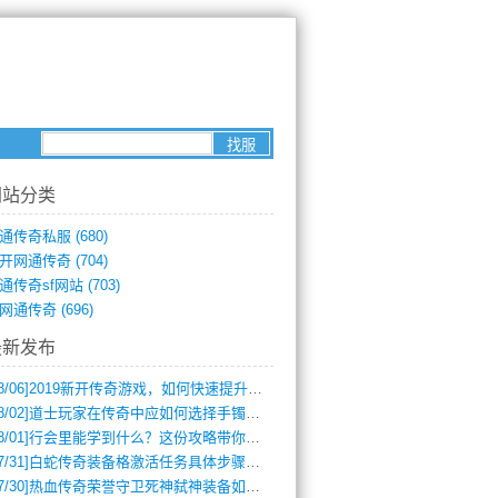
网站分类
通传奇私服
(680)
开网通传奇
(704)
通传奇sf网站
(703)
网通传奇
(696)
最新发布
8/06]
2019新开传奇游戏，如何快速提升角色等级？
8/02]
道士玩家在传奇中应如何选择手镯装备？
8/01]
行会里能学到什么？这份攻略带你全掌握
7/31]
白蛇传奇装备格激活任务具体步骤是什么？如何完成？
7/30]
热血传奇荣誉守卫死神弑神装备如何获取与佩戴攻略？