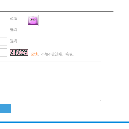
必填
选填
选填
必填
，不填不让过哦，嘻嘻。