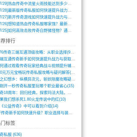
7/29]
热血传奇中流星火雨技能达到多少级可以开始练装备？
7/28]
最新版传奇私服如何快速提升战力与获取稀有装备？
7/27]
新开传奇游戏如何快速提升战力与获取稀有装备？
7/26]
想知道热血传奇私服哪家强？最新排行榜攻略全解析
7/25]
如何高效击败传奇白野猪怪物？通关技巧全解析
推荐排行
1.76传奇三端互通顶级攻略：从职业选择(972)
三端互通传奇新手如何快速提升战力与获取稀(379)
如何通过观看传奇玩家经典战斗视频提升辅助(661)
300元万元宝畅玩传奇私服攻略与疑问解答(828)
轻之幻想乡：纵横异次元，斩妖除魔攻略疑云(404)
刚开一秒传奇私服里玩哪个职业最省心(15)
传奇18周年：回归经典，探索玛法大陆，寻(798)
果我们想杀死1.80火龙传说中的红(10)
《公益传奇》中可以看到介绍(14)
SF传奇新手如何快速升级？职业选择与装备(711)
热门标签
奇私服
(636)