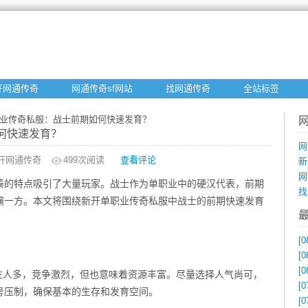
开网通传奇
网通传奇sf网站
找网通传奇
全站标签
职业传奇私服：战士前期如何快速发育？
何快速发育？
网
开网通传奇
499
次阅读
查看评论
新
网
凑的特点吸引了大量玩家。战士作为单职业中的硬汉代表，前期
找
霸一方。本文将围绕新开单职业传奇私服中战士的前期快速发育
[0
[0
[0
往人多，竞争激烈，但也意味着资源丰富。尽量选择人气尚可，
[0
号压制，确保基本的生存和发育空间。
[0