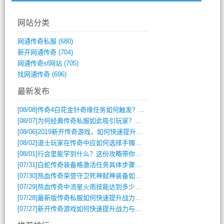
网站分类
网通传奇私服
(680)
新开网通传奇
(704)
网通传奇sf网站
(705)
找网通传奇
(696)
最新发布
[08/08]
传奇4白花金针奇缘任务如何触发？完整攻略解析
[08/07]
为何经典传奇私服如此吸引玩家？深度攻略解析
[08/06]
2019新开传奇游戏，如何快速提升角色等级？
[08/02]
道士玩家在传奇中应如何选择手镯装备？
[08/01]
行会里能学到什么？这份攻略带你全掌握
[07/31]
白蛇传奇装备格激活任务具体步骤是什么？如何完成？
[07/30]
热血传奇荣誉守卫死神弑神装备如何获取与佩戴攻略？
[07/29]
热血传奇中流星火雨技能达到多少级可以开始练装备？
[07/28]
最新版传奇私服如何快速提升战力与获取稀有装备？
[07/27]
新开传奇游戏如何快速提升战力与获取稀有装备？