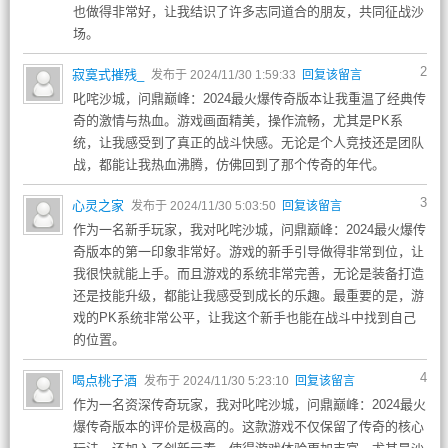
也做得非常好，让我结识了许多志同道合的朋友，共同征战沙
场。
2
寂寞式摧残_
发布于 2024/11/30 1:59:33
回复该留言
叱咤沙城，问鼎巅峰：2024最火爆传奇版本让我重温了经典传
奇的激情与热血。游戏画面精美，操作流畅，尤其是PK系
统，让我感受到了真正的战斗快感。无论是个人竞技还是团队
战，都能让我热血沸腾，仿佛回到了那个传奇的年代。
3
心灵之家
发布于 2024/11/30 5:03:50
回复该留言
作为一名新手玩家，我对叱咤沙城，问鼎巅峰：2024最火爆传
奇版本的第一印象非常好。游戏的新手引导做得非常到位，让
我很快就能上手。而且游戏的系统非常完善，无论是装备打造
还是技能升级，都能让我感受到成长的乐趣。最重要的是，游
戏的PK系统非常公平，让我这个新手也能在战斗中找到自己
的位置。
4
喝点桃子酒
发布于 2024/11/30 5:23:10
回复该留言
作为一名资深传奇玩家，我对叱咤沙城，问鼎巅峰：2024最火
爆传奇版本的评价是极高的。这款游戏不仅保留了传奇的核心