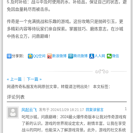
5.及时补给：战斗中及时使用药水、补给品，保证自己的状态，避
免因血量耗尽而被击杀。
传奇是一个充满挑战和乐趣的游戏。这份攻略只是抛砖引玉，更
多精彩内容等待玩家们亲自探索。掌握技巧、磨炼意志，在沙城
中扬名立万，问鼎巅峰！
分享到：
QQ空间
新浪微博
腾讯微博
人人网
微信
« 上一篇
下一篇 »
网通传奇私服发布网原创文章，转载请注明出处！ 本文标签：
评论列表
1
风起云飞
发布于 2024/11/29 18:21:17
回复该留言
叱咤沙城，问鼎巅峰：2024最火爆传奇版本让我对传奇游戏有
了新的认识。游戏的世界观设定宏大，剧情丰富，让我在享受
战斗的同时，也能深入了解游戏背景。此外，游戏的社交系统