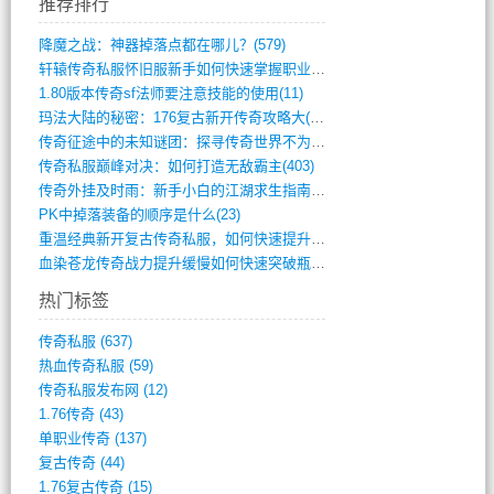
推荐排行
降魔之战：神器掉落点都在哪儿？(579)
轩辕传奇私服怀旧服新手如何快速掌握职业选(993)
1.80版本传奇sf法师要注意技能的使用(11)
玛法大陆的秘密：176复古新开传奇攻略大(486)
传奇征途中的未知谜团：探寻传奇世界不为人(595)
传奇私服巅峰对决：如何打造无敌霸主(403)
传奇外挂及时雨：新手小白的江湖求生指南(802)
PK中掉落装备的顺序是什么(23)
重温经典新开复古传奇私服，如何快速提升等(392)
血染苍龙传奇战力提升缓慢如何快速突破瓶颈(654)
热门标签
传奇私服
(637)
热血传奇私服
(59)
传奇私服发布网
(12)
1.76传奇
(43)
单职业传奇
(137)
复古传奇
(44)
1.76复古传奇
(15)