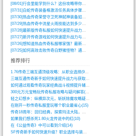
[08/01]
行会里能学到什么？这份攻略带你全掌握
[07/31]
白蛇传奇装备格激活任务具体步骤是什么？如何完成？
[07/30]
热血传奇荣誉守卫死神弑神装备如何获取与佩戴攻略？
[07/29]
热血传奇中流星火雨技能达到多少级可以开始练装备？
[07/28]
最新版传奇私服如何快速提升战力与获取稀有装备？
[07/27]
新开传奇游戏如何快速提升战力与获取稀有装备？
[07/26]
想知道热血传奇私服哪家强？最新排行榜攻略全解析
[07/25]
如何高效击败传奇白野猪怪物？通关技巧全解析
推荐排行
1.76传奇三端互通顶级攻略：从职业选择(972)
三端互通传奇新手如何快速提升战力与获取稀(379)
如何通过观看传奇玩家经典战斗视频提升辅助(661)
300元万元宝畅玩传奇私服攻略与疑问解答(828)
轻之幻想乡：纵横异次元，斩妖除魔攻略疑云(404)
在刚开一秒传奇私服里玩哪个职业最省心(15)
传奇18周年：回归经典，探索玛法大陆，寻(798)
如果我们想杀死1.80火龙传说中的红(10)
在《公益传奇》中可以看到介绍(14)
SF传奇新手如何快速升级？职业选择与装备(711)