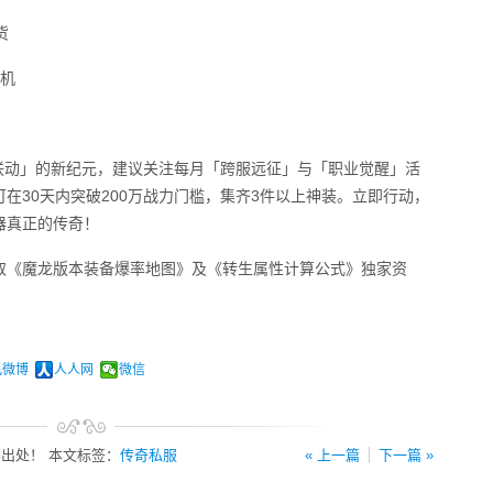
货
挂机
能联动」的新纪元，建议关注每月「跨服远征」与「职业觉醒」活
在30天内突破200万战力门槛，集齐3件以上神装。立即行动，
器真正的传奇！
取《魔龙版本装备爆率地图》及《转生属性计算公式》独家资
讯微博
人人网
微信
出处！ 本文标签：
传奇私服
« 上一篇
下一篇 »