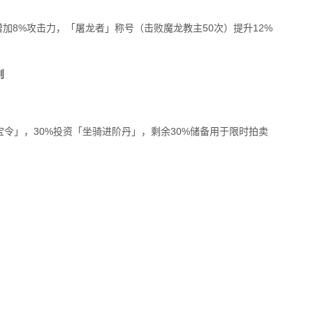
增加8%攻击力，「屠龙者」称号（击败魔龙教主50次）提升12%
则
宝令」，30%投资「坐骑进阶丹」，剩余30%储备用于限时拍卖