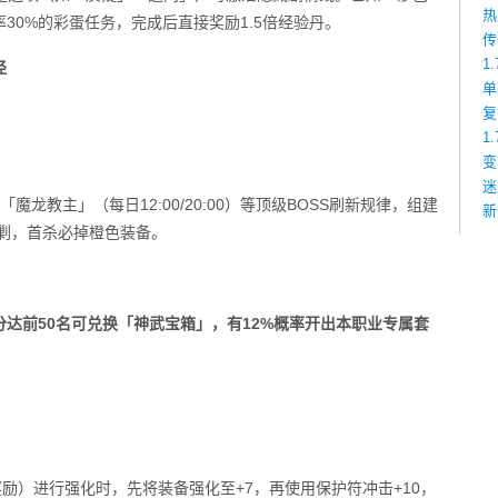
热
30%的彩蛋任务，完成后直接奖励1.5倍经验丹。
传
1
径
单
复
1
变
迷
龙教主」（每日12:00/20:00）等顶级BOSS刷新规律，组建
新
围剿，首杀必掉橙色装备。
达前50名可兑换「神武宝箱」，有12%概率开出本职业专属套
奖励）进行强化时，先将装备强化至+7，再使用保护符冲击+10，