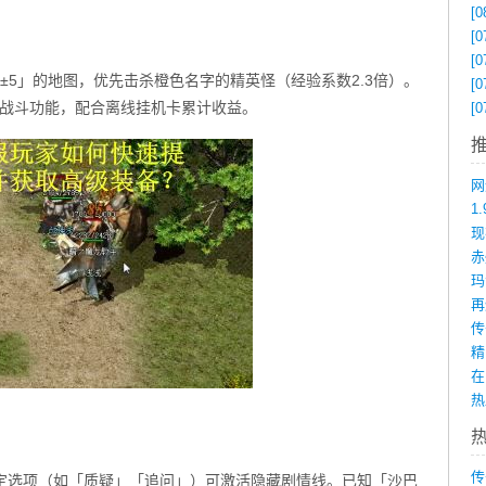
[0
[0
[0
±5」的地图，优先击杀橙色名字的精英怪（经验系数2.3倍）。
[0
用自动战斗功能，配合离线挂机卡累计收益。
[0
1
赤
在
传
特定选项（如「质疑」「追问」）可激活隐藏剧情线。已知「沙巴