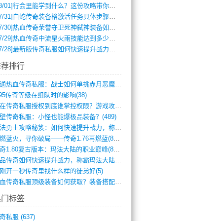
8/01]
行会里能学到什么？这份攻略带你全掌握
7/31]
白蛇传奇装备格激活任务具体步骤是什么？如何完成？
7/30]
热血传奇荣誉守卫死神弑神装备如何获取与佩戴攻略？
7/29]
热血传奇中流星火雨技能达到多少级可以开始练装备？
7/28]
最新版传奇私服如何快速提升战力与获取稀有装备？
推荐排行
网通热血传奇私服：战士如何单挑赤月恶魔？(311)
.95传奇等级在组队时的影响(38)
现在传奇私服授权到底谁掌控权限？游戏攻略(789)
壁传奇私服：小怪也能爆极品装备？(489)
玛法勇士攻略秘笈：如何快速提升战力，称霸(717)
再燃蓝火，寻你破局——传奇1.76再燃蓝(893)
传奇1.80复古版本：玛法大陆的职业巅峰(873)
精品传奇如何快速提升战力，称霸玛法大陆？(392)
刚开一秒传奇里找什么样的徒弟好(5)
热血传奇私服顶级装备如何获取？装备搭配与(688)
热门标签
奇私服
(637)