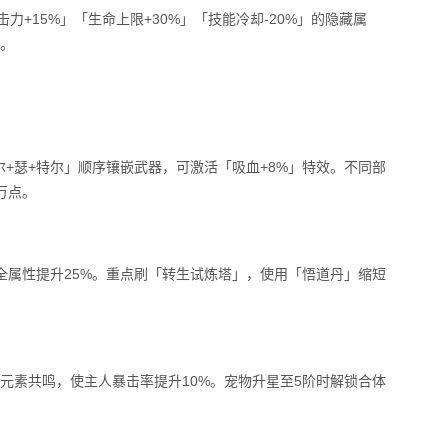
击力+15%」「生命上限+30%」「技能冷却-20%」的隐藏属
级。
+瑟+特尔」顺序镶嵌武器，可激活「吸血+8%」特效。不同部
万点。
全属性提升25%。重点刷「转生试炼塔」，使用「悟道丹」缩短
元素共鸣，使主人暴击率提升10%。宠物升星至5阶时解锁合体