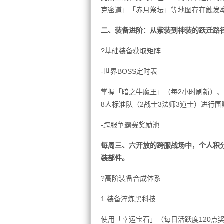
克密道」「赤月祭坛」等地图存在触发率
二、装备进阶：从紫装到神装的跃迁路
?基础装备获取矩阵
-世界BOSS定时表
掌握「暗之牛魔王」（每2小时刷新）、「魔
8人标准队（2战士3法师3道士）进行
-跨服争霸赛奖励池
每周三、六开放的跨服战场中，个人积分
装部件。
?高阶装备合成体系
1.装备淬炼黑科技
使用「幸运宝石」（每日活跃度120点