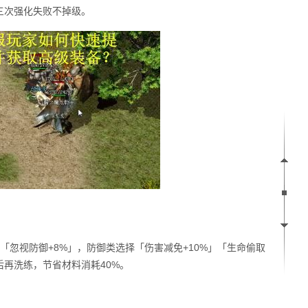
三次强化失败不掉级。
「忽视防御+8%」，防御类选择「伤害减免+10%」「生命偷取
后再洗练，节省材料消耗40%。