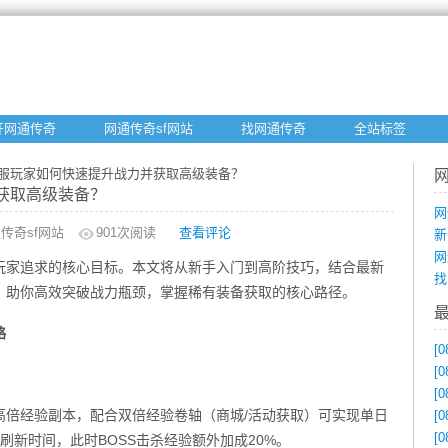
开网通传奇
网通传奇sf网站
找网通传奇
全站标签
私服玩家如何快速提升战力并获取高级装备？
获取高级装备？
网
传奇sf网站
901
次阅读
查看评论
新
网
玩家追求的核心目标。本文将从新手入门到高阶技巧，结合最新
找
，助你高效突破战力瓶颈，掌握稀有装备获取的核心路径。
略
[0
[0
[0
高倍经验副本，配合双倍经验卷轴（商城/活动获取）可实现单日
[0
[0
刷新时间，此时BOSS击杀经验额外加成20%。