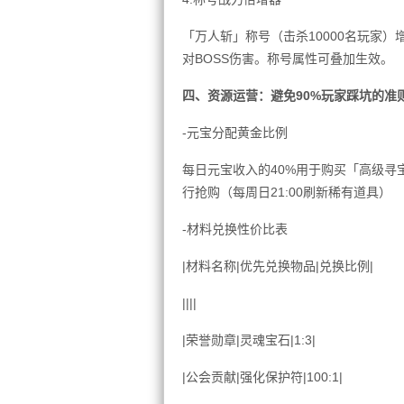
「万人斩」称号（击杀10000名玩家）
对BOSS伤害。称号属性可叠加生效。
四、资源运营：避免90%玩家踩坑的准
-元宝分配黄金比例
每日元宝收入的40%用于购买「高级寻
行抢购（每周日21:00刷新稀有道具）
-材料兑换性价比表
|材料名称|优先兑换物品|兑换比例|
||||
|荣誉勋章|灵魂宝石|1:3|
|公会贡献|强化保护符|100:1|