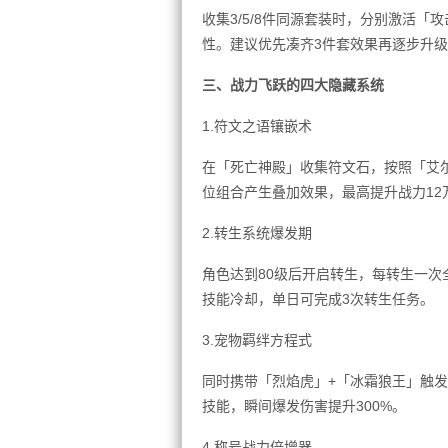
收集3/5/8件同源套装时，分别激活「攻
性。建议优先凑齐3件套效果再逐步升
三、战力飞跃的四大隐藏系统
1.符文之语镶嵌术
在「死亡神殿」收集符文石，按照「艾尔
位组合产生叠加效果，最高提升战力12
2.转生系统爆发期
角色达到80级后开启转生，每转生一次
技能冷却，单日可完成3次转生任务。
3.宠物羁绊方程式
同时携带「烈焰虎」+「冰霜狼王」触发
技能，瞬间爆发伤害提升300%。
4.称号战力倍增器