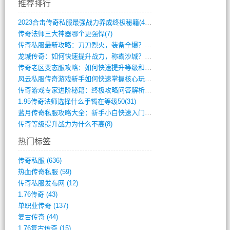
推荐排行
2023合击传奇私服最强战力养成终极秘籍(428)
传奇法师三大神器哪个更强悍(7)
传奇私服最新攻略：刀刀烈火，装备全爆？攻(813)
龙城传奇：如何快速提升战力，称霸沙城？(802)
传奇老区变态服攻略：如何快速提升等级和战(379)
风云私服传奇游戏新手如何快速掌握核心玩法(616)
传奇游戏专家进阶秘籍：终极攻略问答解析(848)
1.95传奇法师选择什么手镯在等级50(31)
蓝月传奇私服攻略大全：新手小白快速入门指(386)
传奇等级提升战力为什么不高(8)
热门标签
传奇私服
(636)
热血传奇私服
(59)
传奇私服发布网
(12)
1.76传奇
(43)
单职业传奇
(137)
复古传奇
(44)
1.76复古传奇
(15)