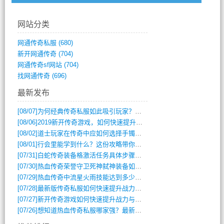
网站分类
网通传奇私服
(680)
新开网通传奇
(704)
网通传奇sf网站
(704)
找网通传奇
(696)
最新发布
[08/07]
为何经典传奇私服如此吸引玩家？深度攻略解析
[08/06]
2019新开传奇游戏，如何快速提升角色等级？
[08/02]
道士玩家在传奇中应如何选择手镯装备？
[08/01]
行会里能学到什么？这份攻略带你全掌握
[07/31]
白蛇传奇装备格激活任务具体步骤是什么？如何完成？
[07/30]
热血传奇荣誉守卫死神弑神装备如何获取与佩戴攻略？
[07/29]
热血传奇中流星火雨技能达到多少级可以开始练装备？
[07/28]
最新版传奇私服如何快速提升战力与获取稀有装备？
[07/27]
新开传奇游戏如何快速提升战力与获取稀有装备？
[07/26]
想知道热血传奇私服哪家强？最新排行榜攻略全解析