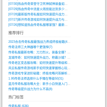
[07/30]
热血传奇荣誉守卫死神弑神装备如何获取与佩戴攻略？
[07/29]
热血传奇中流星火雨技能达到多少级可以开始练装备？
[07/28]
最新版传奇私服如何快速提升战力与获取稀有装备？
[07/27]
新开传奇游戏如何快速提升战力与获取稀有装备？
[07/26]
想知道热血传奇私服哪家强？最新排行榜攻略全解析
推荐排行
2023合击传奇私服最强战力养成终极秘籍(428)
传奇法师三大神器哪个更强悍(7)
传奇私服最新攻略：刀刀烈火，装备全爆？攻(813)
龙城传奇：如何快速提升战力，称霸沙城？(802)
传奇老区变态服攻略：如何快速提升等级和战(379)
风云私服传奇游戏新手如何快速掌握核心玩法(616)
传奇游戏专家进阶秘籍：终极攻略问答解析(848)
1.95传奇法师选择什么手镯在等级50(31)
蓝月传奇私服攻略大全：新手小白快速入门指(386)
传奇等级提升战力为什么不高(8)
热门标签
传奇私服
(636)