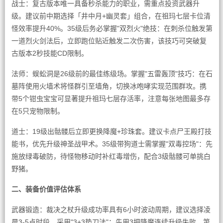
战士：复古版本唯一具备秒杀能力的职业，需重点投资武器升
级。建议前中期选择「井中月+幽灵套」组合，在祖玛七层卡位清
怪效率提升40%。35级后务必掌握"双烈火"绝技：在刺杀位触发第
一道烈火剑法后，立即跑位贴近触发二次伤害，该技巧可突破复
古版本2秒技能CD限制。
法师：蜈蚣洞是26级前的最佳练级场。掌握"五雷轰顶"技巧：在石
墓阵使用火墙术将怪群引至墙角，切换冰咆哮实现范围群攻。携
带5个钳虫宝宝可显著提升祖玛七层存活率，注意每张地图最多存
在5只宠物限制。
道士：19级出骷髅后立即更换降魔+珍珠套。建议卡点尸王殿打技
能书，优先升级神圣战甲术。35级带狗道士需掌握"双毒控场"：先
施放绿毒破防，待怪物移动时补红毒增伤，配合3级骷髅可单挑白
野猪。
二、装备价值评估体系
武器锻造：裁决之杖升级成功率具有6小时波动周期，建议选择凌
晨3-5点时段。采用"3+3垫刀法"：先用3把降魔连续升级失败，第