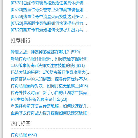
[07/31]
白蛇传奇装备格激活任务具体步骤是什么？如何完成？
[07/30]
热血传奇荣誉守卫死神弑神装备如何获取与佩戴攻略？
[07/29]
热血传奇中流星火雨技能达到多少级可以开始练装备？
[07/28]
最新版传奇私服如何快速提升战力与获取稀有装备？
[07/27]
新开传奇游戏如何快速提升战力与获取稀有装备？
推荐排行
降魔之战：神器掉落点都在哪儿？(579)
轩辕传奇私服怀旧服新手如何快速掌握职业选(993)
1.80版本传奇sf法师要注意技能的使用(11)
玛法大陆的秘密：176复古新开传奇攻略大(486)
传奇征途中的未知谜团：探寻传奇世界不为人(595)
传奇私服巅峰对决：如何打造无敌霸主(403)
传奇外挂及时雨：新手小白的江湖求生指南(802)
PK中掉落装备的顺序是什么(23)
重温经典新开复古传奇私服，如何快速提升等(392)
血染苍龙传奇战力提升缓慢如何快速突破瓶颈(654)
热门标签
传奇私服
(637)