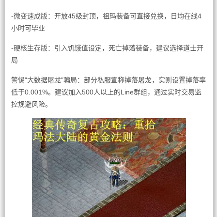
-微变速成版：开放45级封顶，祖玛装备可直接兑换，日均在线4
小时可毕业
-硬核生存版：引入饥饿值设定，死亡掉落装备，建议选择道士开
局
警惕"大数据屠龙"骗局：部分私服宣称掉落屠龙，实则设置掉落率
低于0.001%。建议加入500人以上的Line群组，通过实时交易监
控规避风险。