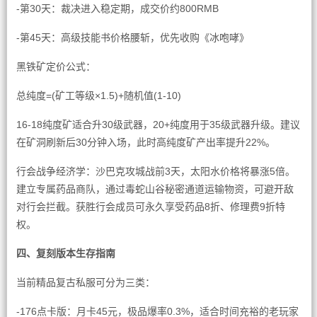
-第30天：裁决进入稳定期，成交价约800RMB
-第45天：高级技能书价格腰斩，优先收购《冰咆哮》
黑铁矿定价公式：
总纯度=(矿工等级×1.5)+随机值(1-10)
16-18纯度矿适合升30级武器，20+纯度用于35级武器升级。建议
在矿洞刷新后30分钟入场，此时高纯度矿产出率提升22%。
行会战争经济学：沙巴克攻城战前3天，太阳水价格将暴涨5倍。
建立专属药品商队，通过毒蛇山谷秘密通道运输物资，可避开敌
对行会拦截。获胜行会成员可永久享受药品8折、修理费9折特
权。
四、复刻版本生存指南
当前精品复古私服可分为三类：
-176点卡版：月卡45元，极品爆率0.3%，适合时间充裕的老玩家