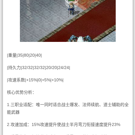
|重量|35|80|20|40|
|持久力|32/32|32/32|20/20|24/24|
|攻速系数|+15%|0|+5%|+10%|
核心优势分析：
1.三职业适配：唯一同时适合战士爆发、法师续航、道士辅助的全
能武器
2.攻速加成：15%攻速提升使战士半月弯刀衔接速度提升23%