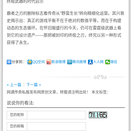
终极武器的时代启示
霸者之刃的删除标志着传奇从"野蛮生长"转向精细化运营。其兴衰
史揭示出：真正的游戏平衡不在于绝对的数值平等，而在于构建
动态的生态循环。在怀旧服盛行的今天，仍可在雷霆级武器上看
到它的设计遗产——那把被封印的终极之刃，终究以另一种形式
获得了永生。
分享到：
QQ空间
新浪微博
腾讯微博
人人网
微信
« 上一篇
下一篇 »
网通传奇私服发布网原创文章，转载请注明出处！ 本文标签：
说说你的看法:
您的昵称
您的邮箱