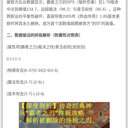
据官方后台数据显示，霸者之刃的DPS（每秒伤害）在1.76版本
中达到峰值134.7，远超裁决（98.2）与骨玉权杖（85.6）。这种
跨职业的平衡性破坏，直接导致2005年《热血传奇》1.85版本更
新时将其永久删除，成为首个因数值超模被官方"封印"的装备。
二、数据驱动的终极解析（附属性对照表）
|属性项|霸者之刃|裁决之杖|骨玉权杖|龙纹剑|
||-|-|-|--|
|物理攻击|6-37|0-30|2-6|3-6|
|魔法攻击|3-7|-|2-6|-|
|道术攻击|3-7|-|-|3-6|