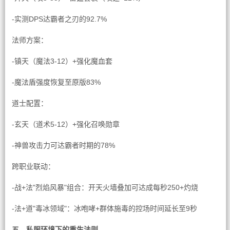
-实测DPS达霸者之刃的92.7%
法师方案：
-镇天（魔法3-12）+强化魔血套
-魔法盾强度恢复至原版83%
道士配置：
-玄天（道术5-12）+强化召唤勋章
-神兽攻击力可达霸者时期的78%
跨职业联动：
-战+法"烈焰风暴"组合：开天火墙叠加可达成每秒250+灼烧
-法+道"毒冰领域"：冰咆哮+群体施毒的控场时间延长至9秒
五、私服环境下的重生法则