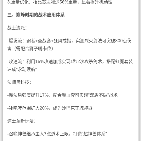
3.重量优化：相比裁决减少56%重量，显著提升机动性
三、巅峰时期的战术应用体系
战士流派：
-爆发流：霸者+圣战套+狂风戒指，实测烈火剑法可突破800点伤
害（需配合狮子吼卡位）
-攻速流：利用15%攻速加成实现1秒2次攻杀剑术，搭配虹魔套装
达成"永动续航"
法师黑科技：
-魔法盾强度提升17%，配合魔血套可实现"双盾不破"战术
-冰咆哮范围扩大20%，成为沙巴克守城神器
道士革新玩法：
-召唤神兽继承主人7点道术上限，打造"超神兽体系"