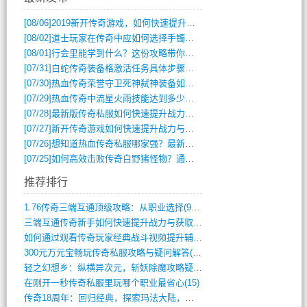
[08/06]
2019新开传奇游戏，如何快速提升角色等级？
[08/02]
道士玩家在传奇中应如何选择手镯装备？
[08/01]
行会里能学到什么？这份攻略带你全掌握
[07/31]
白蛇传奇装备格激活任务具体步骤是什么？如何完成？
[07/30]
热血传奇荣誉守卫死神弑神装备如何获取与佩戴攻略？
[07/29]
热血传奇中流星火雨技能达到多少级可以开始练装备？
[07/28]
最新版传奇私服如何快速提升战力与获取稀有装备？
[07/27]
新开传奇游戏如何快速提升战力与获取稀有装备？
[07/26]
想知道热血传奇私服哪家强？最新排行榜攻略全解析
[07/25]
如何高效击败传奇白野猪怪物？通关技巧全解析
推荐排行
1.76传奇三端互通顶级攻略：从职业选择(972)
三端互通传奇新手如何快速提升战力与获取稀(379)
如何通过观看传奇玩家经典战斗视频提升辅助(661)
300元万元宝畅玩传奇私服攻略与疑问解答(828)
轻之幻想乡：纵横异次元，斩妖除魔攻略疑云(404)
在刚开一秒传奇私服里玩哪个职业最省心(15)
传奇18周年：回归经典，探索玛法大陆，寻(798)