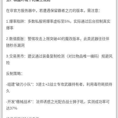
在非官方服务器中，若遭遇保留霸者之刃的版本，需注意：
1.爆率陷阱：多数私服将爆率虚标至5%，实际通过后台控制真实
爆率
2.数值膨胀：警惕攻击上限突破40的魔改版本，此类武器往往伴
随秒杀漏洞
3.交易黑市：建议通过装备复制检测（对比物品唯一编码）规避风
险
反制策略：
-组建"破刃小队"：3道士+2战士专攻武器持有者，利用毒符耗损持
久
-开发"缴械战术"：法师诱惑之光配合战士狮子吼，实测成功率可
达37%