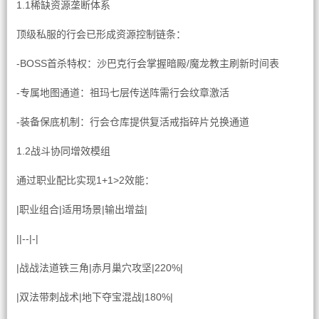
1.1稀缺资源垄断体系
顶级私服的行会已形成资源控制链条：
-BOSS首杀特权：沙巴克行会掌握暗殿/魔龙教主刷新时间表
-专属地图通道：祖玛七层传送阵需行会纹章激活
-装备保底机制：行会仓库提供复活戒指碎片兑换通道
1.2战斗协同增效模组
通过职业配比实现1+1>2效能：
|职业组合|适用场景|输出增益|
||--|-|
|战战法道铁三角|赤月巢穴攻坚|220%|
|双法带刺战术|地下夺宝混战|180%|