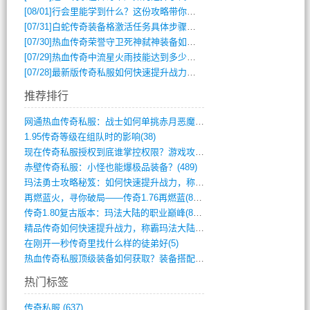
[08/01]
行会里能学到什么？这份攻略带你全掌握
[07/31]
白蛇传奇装备格激活任务具体步骤是什么？如何完成？
[07/30]
热血传奇荣誉守卫死神弑神装备如何获取与佩戴攻略？
[07/29]
热血传奇中流星火雨技能达到多少级可以开始练装备？
[07/28]
最新版传奇私服如何快速提升战力与获取稀有装备？
推荐排行
网通热血传奇私服：战士如何单挑赤月恶魔？(311)
1.95传奇等级在组队时的影响(38)
现在传奇私服授权到底谁掌控权限？游戏攻略(789)
赤壁传奇私服：小怪也能爆极品装备？(489)
玛法勇士攻略秘笈：如何快速提升战力，称霸(717)
再燃蓝火，寻你破局——传奇1.76再燃蓝(893)
传奇1.80复古版本：玛法大陆的职业巅峰(873)
精品传奇如何快速提升战力，称霸玛法大陆？(392)
在刚开一秒传奇里找什么样的徒弟好(5)
热血传奇私服顶级装备如何获取？装备搭配与(688)
热门标签
传奇私服
(637)