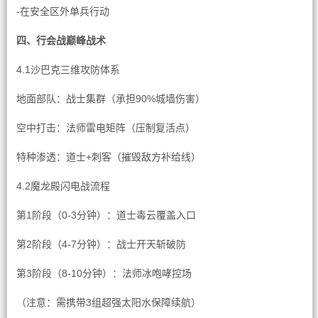
-在安全区外单兵行动
四、行会战巅峰战术
4.1沙巴克三维攻防体系
地面部队：战士集群（承担90%城墙伤害）
空中打击：法师雷电矩阵（压制复活点）
特种渗透：道士+刺客（摧毁敌方补给线）
4.2魔龙殿闪电战流程
第1阶段（0-3分钟）：道士毒云覆盖入口
第2阶段（4-7分钟）：战士开天斩破防
第3阶段（8-10分钟）：法师冰咆哮控场
（注意：需携带3组超强太阳水保障续航）