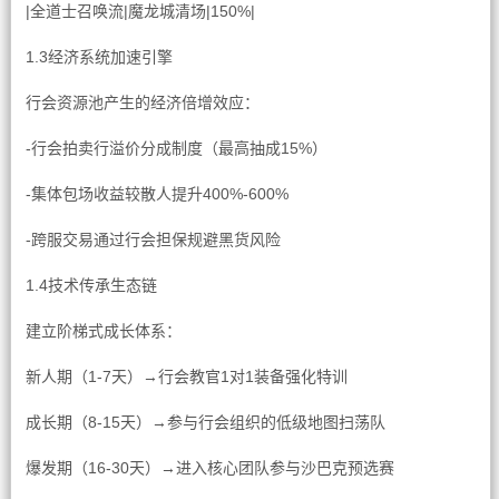
|全道士召唤流|魔龙城清场|150%|
1.3经济系统加速引擎
行会资源池产生的经济倍增效应：
-行会拍卖行溢价分成制度（最高抽成15%）
-集体包场收益较散人提升400%-600%
-跨服交易通过行会担保规避黑货风险
1.4技术传承生态链
建立阶梯式成长体系：
新人期（1-7天）→行会教官1对1装备强化特训
成长期（8-15天）→参与行会组织的低级地图扫荡队
爆发期（16-30天）→进入核心团队参与沙巴克预选赛