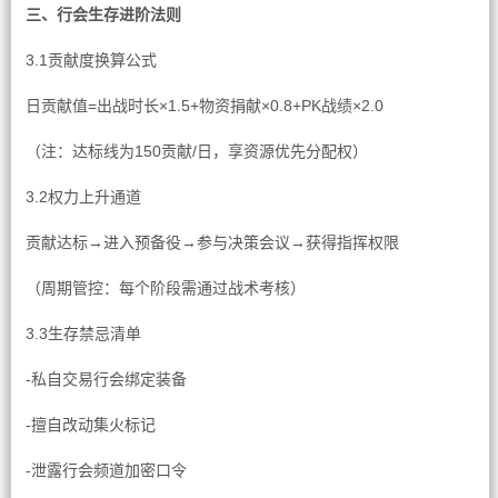
三、行会生存进阶法则
3.1贡献度换算公式
日贡献值=出战时长×1.5+物资捐献×0.8+PK战绩×2.0
（注：达标线为150贡献/日，享资源优先分配权）
3.2权力上升通道
贡献达标→进入预备役→参与决策会议→获得指挥权限
（周期管控：每个阶段需通过战术考核）
3.3生存禁忌清单
-私自交易行会绑定装备
-擅自改动集火标记
-泄露行会频道加密口令