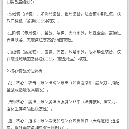
1.装备层级划分
-基础装（绿装）：如沃玛装备、祖玛装备，适合前中期过渡，获
取门槛低（普通BOSS掉落）。
-进阶装（赤月装）：圣战、法神、天尊系列，属性全面，需通过
赤月峡谷、恶魔祭坛等高危地图获取。
-顶级装（魔龙套）：雷霆、光芒、烈焰系列，版本毕业装备，仅
在魔龙城地图及终极BOSS（魔龙教主）掉落。
2.核心装备属性解析
-战士核心：攻击上限＞准确＞暴击（如雷霆战甲+屠龙刀，搭配
圣战戒指触发高爆发）。
-法师核心：魔法上限＞魔法盾强度＞命中（法神披风+血饮剑，
强化生存与输出稳定性）。
-道士核心：道术上限＞毒伤加成＞召唤兽属性（天尊道袍+逍遥
扇，提升毒符与神兽双重压制力）。