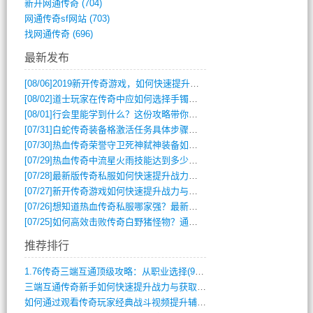
新开网通传奇
(704)
网通传奇sf网站
(703)
找网通传奇
(696)
最新发布
[08/06]
2019新开传奇游戏，如何快速提升角色等级？
[08/02]
道士玩家在传奇中应如何选择手镯装备？
[08/01]
行会里能学到什么？这份攻略带你全掌握
[07/31]
白蛇传奇装备格激活任务具体步骤是什么？如何完成？
[07/30]
热血传奇荣誉守卫死神弑神装备如何获取与佩戴攻略？
[07/29]
热血传奇中流星火雨技能达到多少级可以开始练装备？
[07/28]
最新版传奇私服如何快速提升战力与获取稀有装备？
[07/27]
新开传奇游戏如何快速提升战力与获取稀有装备？
[07/26]
想知道热血传奇私服哪家强？最新排行榜攻略全解析
[07/25]
如何高效击败传奇白野猪怪物？通关技巧全解析
推荐排行
1.76传奇三端互通顶级攻略：从职业选择(972)
三端互通传奇新手如何快速提升战力与获取稀(379)
如何通过观看传奇玩家经典战斗视频提升辅助(661)