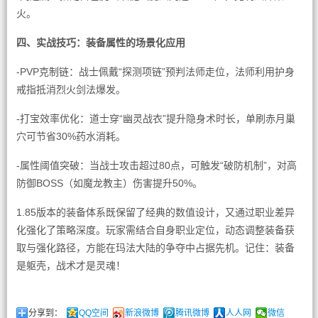
火。
四、实战技巧：装备属性的场景化应用
-PVP克制链：战士佩戴“探测项链”预判法师走位，法师利用护身
戒指抵消烈火剑法爆发。
-打宝效率优化：道士穿“幽灵战衣”提升隐身术时长，单刷赤月巢
穴可节省30%药水消耗。
-属性阈值突破：当战士攻击超过80点，可触发“破防机制”，对高
防御BOSS（如魔龙教主）伤害提升50%。
1.85版本的装备体系既保留了经典的数值设计，又通过职业差异
化强化了策略深度。玩家需结合自身职业定位，动态调整装备获
取与强化路径，方能在玛法大陆的争夺中占据先机。记住：装备
是躯壳，战术才是灵魂！
分享到：
QQ空间
新浪微博
腾讯微博
人人网
微信