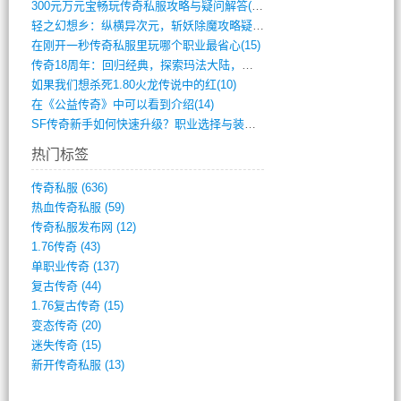
300元万元宝畅玩传奇私服攻略与疑问解答(828)
轻之幻想乡：纵横异次元，斩妖除魔攻略疑云(404)
在刚开一秒传奇私服里玩哪个职业最省心(15)
传奇18周年：回归经典，探索玛法大陆，寻(798)
如果我们想杀死1.80火龙传说中的红(10)
在《公益传奇》中可以看到介绍(14)
SF传奇新手如何快速升级？职业选择与装备(711)
热门标签
传奇私服
(636)
热血传奇私服
(59)
传奇私服发布网
(12)
1.76传奇
(43)
单职业传奇
(137)
复古传奇
(44)
1.76复古传奇
(15)
变态传奇
(20)
迷失传奇
(15)
新开传奇私服
(13)