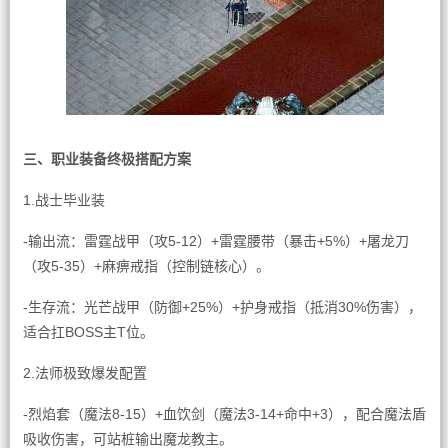
三、职业装备终极搭配方案
1.战士毕业装
-输出流：雷霆战甲（攻5-12）+雷霆腰带（暴击+5%）+屠龙刀
（攻5-35）+麻痹戒指（控制链核心）。
-生存流：光芒战甲（防御+25%）+护身戒指（抵消30%伤害），
适合扛BOSS主T位。
2.法师极致爆发配置
-烈焰套（魔法8-15）+血饮剑（魔法3-14+命中+3），配合魔法盾
吸收伤害，可站桩输出魔龙教主。