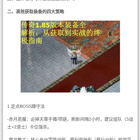
二、高效获取装备的四大策略
1.定点BOSS蹲守法
-赤月恶魔：必掉天尊手镯/项链，刷新间隔2小时，建议组队（3战
士+2道士）卡位强杀。
-魔龙教主：核心产出雷霆战甲，需利用地形（祭坛台阶）规避范