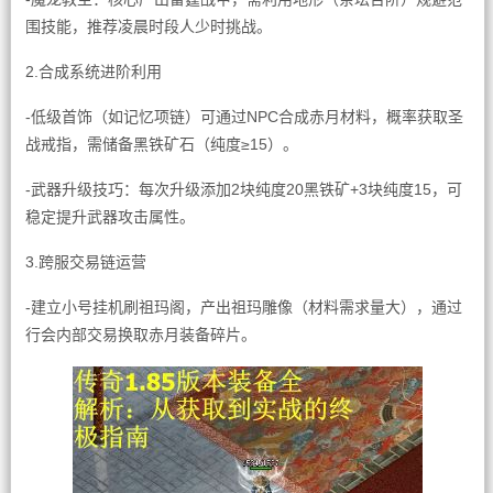
围技能，推荐凌晨时段人少时挑战。
2.合成系统进阶利用
-低级首饰（如记忆项链）可通过NPC合成赤月材料，概率获取圣
战戒指，需储备黑铁矿石（纯度≥15）。
-武器升级技巧：每次升级添加2块纯度20黑铁矿+3块纯度15，可
稳定提升武器攻击属性。
3.跨服交易链运营
-建立小号挂机刷祖玛阁，产出祖玛雕像（材料需求量大），通过
行会内部交易换取赤月装备碎片。