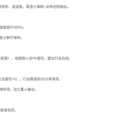
”掉落怒斩、逍遥扇，需道士毒耗+法师远程输出。
度提升300%。
道士群疗保命。
主掉落），地图狭小且PK激烈，建议行会包场。
（全属性+5），行会需提前30分钟清场。
咆哮控场，战士集火输出。
超级金创药。