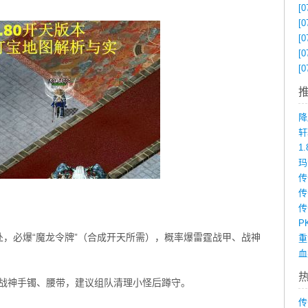
[0
[0
[0
[0
[0
降
1
传
P
处，必爆“魔龙令牌”（合成开天所需），概率爆雷霆战甲、战神
落战神手镯、腰带，建议组队清理小怪后蹲守。
传