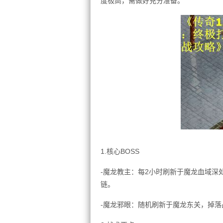
度极高，需做好充分准备。
1.核心BOSS
-魔龙教主：每2小时刷新于魔龙血域深
链。
-魔龙邪眼：随机刷新于魔龙东关，掉