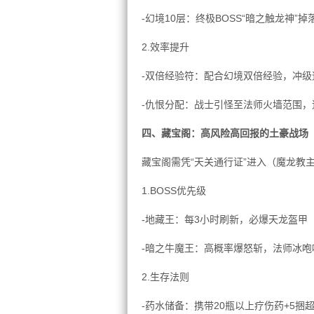
-幻境10层：终极BOSS“暗之触龙神
2.效率提升
-双倍经验符：配合幻境双倍经验，冲级速
-仇恨分配：战士引怪至法师火墙范围，
四、藏宝阁：高风险高回报的土豪战场
藏宝阁需凭“天关通行证”进入（魔龙教
1.BOSS优先级
-地藏王：每3小时刷新，必爆天龙盔甲
-暗之牛魔王：高概率爆怒斩，法师冰
2.生存法则
-药水储备：携带20瓶以上疗伤药+5捆