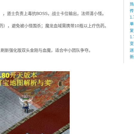
热
传
配），道士负责上毒抗BOSS，战士卡位输出，法师清小怪。
1
单
药），避免被小怪围杀；魔龙血域需携带10瓶以上疗伤药。
复
1
变
，刷新强化版双头金刚与血魔，适合中小团队争夺。
迷
新