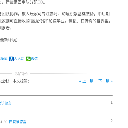
次，建议组固定队分配CD。
夺与团队协作。散人玩家可专注赤月、幻境积累基础装备，中后期
家则可直接收购“魔龙令牌”加速毕业。谨记：在传奇的世界里，
制定者。
本最新环境）
讯微博
人人网
微信
出处！ 本文标签：
« 上一篇
下一篇 »
1
复该留言
2
41:20
回复该留言