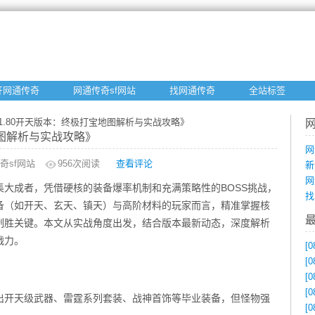
开网通传奇
网通传奇sf网站
找网通传奇
全站标签
奇1.80开天版本：终极打宝地图解析与实战攻略》
地图解析与实战攻略》
网
奇sf网站
956
次阅读
查看评论
新
网
的集大成者，凭借硬核的装备爆率机制和充满策略性的BOSS挑战，
找
备（如开天、玄天、镇天）与高阶材料的玩家而言，精准掌握核
制胜关键。本文从实战角度出发，结合版本最新动态，深度解析
战力。
[0
[0
[0
[0
产出开天级武器、雷霆系列套装、战神首饰等毕业装备，但怪物强
[0