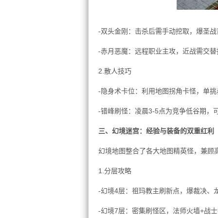
-双头金刚：击杀后需手动挖取，爆圣战
-赤月恶魔：远程职业主攻，近战需交
2.散人技巧
-隐身术卡位：利用地图拐角卡怪，单挑
-错峰刷怪：凌晨3-5点为竞争低谷期
三、幻境迷宫：经验与装备的双重红利
幻境地图整合了各大地图精英怪，兼顾
1.分层攻略
-幻境4层：祖玛教主刷新点，爆裁决、
-幻境7层：密集刷怪区，法师火墙+战士