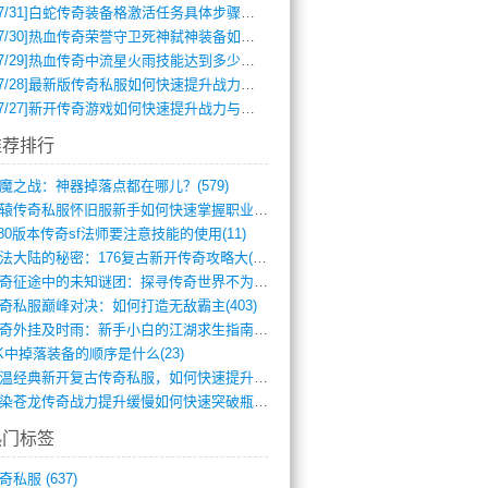
7/31]
白蛇传奇装备格激活任务具体步骤是什么？如何完成？
7/30]
热血传奇荣誉守卫死神弑神装备如何获取与佩戴攻略？
7/29]
热血传奇中流星火雨技能达到多少级可以开始练装备？
7/28]
最新版传奇私服如何快速提升战力与获取稀有装备？
7/27]
新开传奇游戏如何快速提升战力与获取稀有装备？
推荐排行
魔之战：神器掉落点都在哪儿？(579)
轩辕传奇私服怀旧服新手如何快速掌握职业选(993)
.80版本传奇sf法师要注意技能的使用(11)
玛法大陆的秘密：176复古新开传奇攻略大(486)
传奇征途中的未知谜团：探寻传奇世界不为人(595)
奇私服巅峰对决：如何打造无敌霸主(403)
传奇外挂及时雨：新手小白的江湖求生指南(802)
K中掉落装备的顺序是什么(23)
重温经典新开复古传奇私服，如何快速提升等(392)
血染苍龙传奇战力提升缓慢如何快速突破瓶颈(654)
热门标签
奇私服
(637)