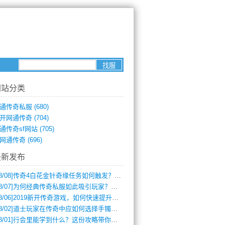
网站分类
通传奇私服
(680)
开网通传奇
(704)
通传奇sf网站
(705)
网通传奇
(696)
最新发布
8/08]
传奇4白花金针奇缘任务如何触发？完整攻略解析
8/07]
为何经典传奇私服如此吸引玩家？深度攻略解析
8/06]
2019新开传奇游戏，如何快速提升角色等级？
8/02]
道士玩家在传奇中应如何选择手镯装备？
8/01]
行会里能学到什么？这份攻略带你全掌握