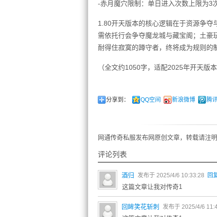
-赤月魔穴限制：单日进入次数上限为3
1.80开天版本的核心逻辑在于资源争
需依托行会争夺魔龙城与藏宝阁；土豪玩
耐得住寂寞的蹲守者，终将成为规则的
（全文约1050字，适配2025年开天版
分享到：
QQ空间
新浪微博
腾
网通传奇私服发布网原创文章，转载请注明
评论列表
酒归
发布于 2025/4/6 10:33:28
回
这篇文章让我对传奇1
回眸笑花斩刺
发布于 2025/4/6 11: