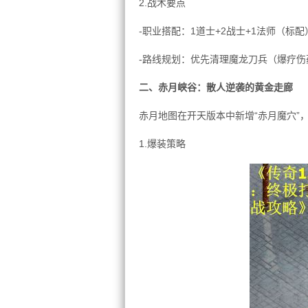
2.战术要点
-职业搭配：1道士+2战士+1法师（标
-路线规划：优先清理魔龙刀兵（爆疗伤
二、赤月峡谷：散人逆袭的黄金走廊
赤月地图在开天版本中新增“赤月魔穴”
1.爆装策略