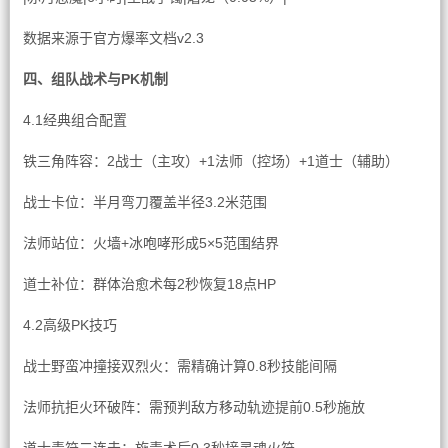
数据来源于官方爆率文档v2.3
四、组队战术与PK机制
4.1经典组合配置
铁三角阵容：2战士（主攻）+1法师（控场）+1道士（辅助）
战士卡位：半月弯刀覆盖半径3.2米范围
法师站位：火墙+冰咆哮形成5×5范围结界
道士补位：群体治愈术每2秒恢复18点HP
4.2高级PK技巧
战士野蛮冲撞接双烈火：需精确计算0.8秒技能间隔
法师抗拒火环破阵：需预判敌方移动轨迹提前0.5秒施放