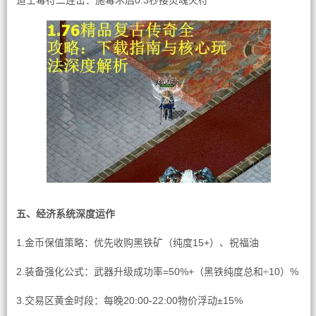
道士毒符二连击：施毒术后0.3秒接灵魂火符
五、经济系统深度运作
1.金币保值策略：优先收购黑铁矿（纯度15+）、祝福油
2.装备强化公式：武器升级成功率=50%+（黑铁纯度总和÷10）%
3.交易区黄金时段：每晚20:00-22:00物价浮动±15%