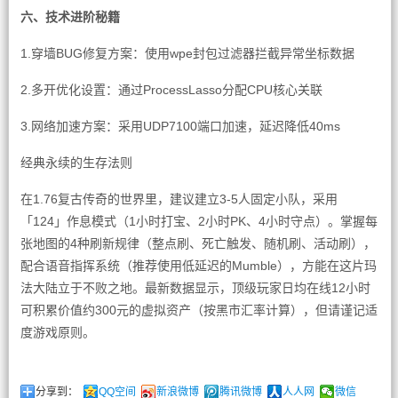
六、技术进阶秘籍
1.穿墙BUG修复方案：使用wpe封包过滤器拦截异常坐标数据
2.多开优化设置：通过ProcessLasso分配CPU核心关联
3.网络加速方案：采用UDP7100端口加速，延迟降低40ms
经典永续的生存法则
在1.76复古传奇的世界里，建议建立3-5人固定小队，采用
「124」作息模式（1小时打宝、2小时PK、4小时守点）。掌握每
张地图的4种刷新规律（整点刷、死亡触发、随机刷、活动刷），
配合语音指挥系统（推荐使用低延迟的Mumble），方能在这片玛
法大陆立于不败之地。最新数据显示，顶级玩家日均在线12小时
可积累价值约300元的虚拟资产（按黑市汇率计算），但请谨记适
度游戏原则。
分享到：
QQ空间
新浪微博
腾讯微博
人人网
微信