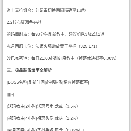
道士毒符组合：红绿毒切换间隔精确至1.8秒
2.2核心资源争夺战
祖玛阁刷点：每90分钟刷新教主，建议组队3战2法1道
赤月回廊卡位：法师火墙需放置于坐标（325.171）
沙巴克密道：每日21:00必刷虹魔教主（掉落裁决概率0.08%）
三、极品装备爆率全解析
|BOSS名称|刷新时间|必掉装备|稀有掉落概率|
||||-|
|沃玛教主|2小时|沃玛号角|龙戒（3.5%）|
|祖玛教主|4小时|祖玛头像|裁决（1.2%）|
|赤月恶魔|6小时|圣战手镯|屠龙（0.05%）|