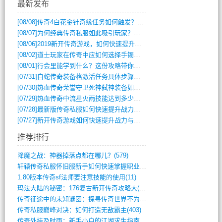
最新发布
[08/08]
传奇4白花金针奇缘任务如何触发？完整攻略解析
[08/07]
为何经典传奇私服如此吸引玩家？深度攻略解析
[08/06]
2019新开传奇游戏，如何快速提升角色等级？
[08/02]
道士玩家在传奇中应如何选择手镯装备？
[08/01]
行会里能学到什么？这份攻略带你全掌握
[07/31]
白蛇传奇装备格激活任务具体步骤是什么？如何完成？
[07/30]
热血传奇荣誉守卫死神弑神装备如何获取与佩戴攻略？
[07/29]
热血传奇中流星火雨技能达到多少级可以开始练装备？
[07/28]
最新版传奇私服如何快速提升战力与获取稀有装备？
[07/27]
新开传奇游戏如何快速提升战力与获取稀有装备？
推荐排行
降魔之战：神器掉落点都在哪儿？(579)
轩辕传奇私服怀旧服新手如何快速掌握职业选(993)
1.80版本传奇sf法师要注意技能的使用(11)
玛法大陆的秘密：176复古新开传奇攻略大(486)
传奇征途中的未知谜团：探寻传奇世界不为人(595)
传奇私服巅峰对决：如何打造无敌霸主(403)
传奇外挂及时雨：新手小白的江湖求生指南(802)