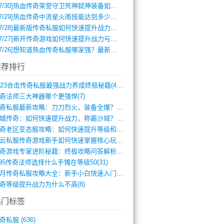
7/30]
热血传奇荣誉守卫死神弑神装备如何获取与佩戴攻略？
7/29]
热血传奇中流星火雨技能达到多少级可以开始练装备？
7/28]
最新版传奇私服如何快速提升战力与获取稀有装备？
7/27]
新开传奇游戏如何快速提升战力与获取稀有装备？
7/26]
想知道热血传奇私服哪家强？最新排行榜攻略全解析
推荐排行
2023合击传奇私服最强战力养成终极秘籍(428)
奇法师三大神器哪个更强悍(7)
传奇私服最新攻略：刀刀烈火，装备全爆？攻(813)
龙城传奇：如何快速提升战力，称霸沙城？(802)
传奇老区变态服攻略：如何快速提升等级和战(379)
风云私服传奇游戏新手如何快速掌握核心玩法(616)
传奇游戏专家进阶秘籍：终极攻略问答解析(848)
.95传奇法师选择什么手镯在等级50(31)
蓝月传奇私服攻略大全：新手小白快速入门指(386)
奇等级提升战力为什么不高(8)
热门标签
奇私服
(636)