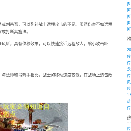
[0
[0
[0
[0
弓或刺杀弩，可以弥补战士远程攻击的不足。虽然伤害不如远程
[0
害或打断其施法。
狂风斩，具有位移效果，可以快速接近远程敌人，缩小攻击距
传
。与法师和弓箭手相比，战士的移动速度较低，在战场上追击敌
1
传
传