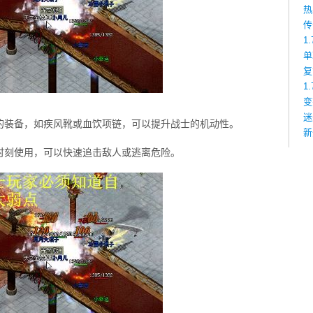
热
传
1
单
复
1
变
迷
的装备，如疾风靴或血饮项链，可以提升战士的机动性。
新
时刻使用，可以快速追击敌人或逃离危险。