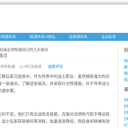
开网通传奇
网通传奇sf网站
找网通传奇
全站标签
士玩家必须知道自己的几大弱点
弱点
网
通传奇私服
402
次阅读
查看评论
新
网
无数玩家沉迷其中。作为传奇中的战士职业，虽然拥有强大的近
找
着一些弱点。了解这些弱点，并采取针对性措施，对于传奇战士
关键步骤。
[0
[0
[0
力的不足。他们只有近战攻击技能，在面对法师和弓箭手等远程
[0
，战士玩家容易被风筝消耗，血量逐渐降低，而自身却很难有效
[0