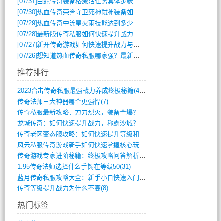
[07/31]
白蛇传奇装备格激活任务具体步骤是什么？如何完成？
[07/30]
热血传奇荣誉守卫死神弑神装备如何获取与佩戴攻略？
[07/29]
热血传奇中流星火雨技能达到多少级可以开始练装备？
[07/28]
最新版传奇私服如何快速提升战力与获取稀有装备？
[07/27]
新开传奇游戏如何快速提升战力与获取稀有装备？
[07/26]
想知道热血传奇私服哪家强？最新排行榜攻略全解析
推荐排行
2023合击传奇私服最强战力养成终极秘籍(428)
传奇法师三大神器哪个更强悍(7)
传奇私服最新攻略：刀刀烈火，装备全爆？攻(813)
龙城传奇：如何快速提升战力，称霸沙城？(802)
传奇老区变态服攻略：如何快速提升等级和战(379)
风云私服传奇游戏新手如何快速掌握核心玩法(616)
传奇游戏专家进阶秘籍：终极攻略问答解析(848)
1.95传奇法师选择什么手镯在等级50(31)
蓝月传奇私服攻略大全：新手小白快速入门指(386)
传奇等级提升战力为什么不高(8)
热门标签