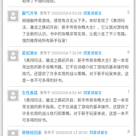
取得了不错的成绩。
5
霸气开爷
发布于 2025/2/18 6:53:28
回复该留言
刚接触传奇游戏，感觉有点无从下手。幸好发现了《勇闯玛
法，屠龙之路初开启：新手传奇攻略大全》，它让我对游戏有
了全新的认识。书中的攻略非常实用，让我少走了不少弯路。
强烈推荐给所有新手玩家！
6
爱如潮水
发布于 2025/2/18 7:32:09
回复该留言
《勇闯玛法，屠龙之路初开启：新手传奇攻略大全》是一本非
常出色的新手攻略书籍。它不仅详细介绍了游戏的基本操作和
技巧，还提供了许多实用的战斗策略。对于新手玩家来说，这
是一本不可多得的好书。
7
生性喜孤
发布于 2025/2/18 8:52:40
回复该留言
《勇闯玛法，屠龙之路初开启：新手传奇攻略大全》是一本非
常全面的新手指南。它不仅涵盖了游戏的基本操作，还提供了
许多实用的战斗技巧和策略。对于新手玩家来说，这是一本不
可多得的好书。
8
萌够就回家
发布于 2025/2/18 12:30:02
回复该留言