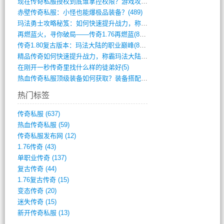
现在传奇私服授权到底谁掌控权限？游戏攻略(789)
赤壁传奇私服：小怪也能爆极品装备？(489)
玛法勇士攻略秘笈：如何快速提升战力，称霸(717)
再燃蓝火，寻你破局——传奇1.76再燃蓝(893)
传奇1.80复古版本：玛法大陆的职业巅峰(873)
精品传奇如何快速提升战力，称霸玛法大陆？(392)
在刚开一秒传奇里找什么样的徒弟好(5)
热血传奇私服顶级装备如何获取？装备搭配与(688)
热门标签
传奇私服
(637)
热血传奇私服
(59)
传奇私服发布网
(12)
1.76传奇
(43)
单职业传奇
(137)
复古传奇
(44)
1.76复古传奇
(15)
变态传奇
(20)
迷失传奇
(15)
新开传奇私服
(13)