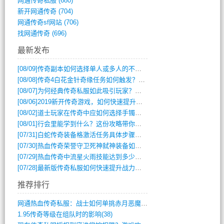
网通传奇私服
(680)
新开网通传奇
(704)
网通传奇sf网站
(706)
找网通传奇
(696)
最新发布
[08/09]
传奇副本如何选择单人或多人的不同模式？
[08/08]
传奇4白花金针奇缘任务如何触发？完整攻略解析
[08/07]
为何经典传奇私服如此吸引玩家？深度攻略解析
[08/06]
2019新开传奇游戏，如何快速提升角色等级？
[08/02]
道士玩家在传奇中应如何选择手镯装备？
[08/01]
行会里能学到什么？这份攻略带你全掌握
[07/31]
白蛇传奇装备格激活任务具体步骤是什么？如何完成？
[07/30]
热血传奇荣誉守卫死神弑神装备如何获取与佩戴攻略？
[07/29]
热血传奇中流星火雨技能达到多少级可以开始练装备？
[07/28]
最新版传奇私服如何快速提升战力与获取稀有装备？
推荐排行
网通热血传奇私服：战士如何单挑赤月恶魔？(311)
1.95传奇等级在组队时的影响(38)