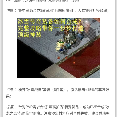
-初期：集中资源合成3转武器“冰魄斩魔剑”，大幅提升打怪效率；
-中期：凑齐“冰雪战神”套装（6件套），激活暴击+15%的套装效
果；
-后期：针对PVP需求合成“寒霜护盾”特殊饰品，或为PVE合成“冰
龙之息”范围伤害附魔。注意预留材料应对合成失败，建议成功率