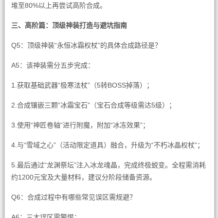
堆至80%以上再尝试高阶合成。
三、高阶篇：顶级神装打造与避坑指南
Q5：顶级神装“永恒冰霜权杖”的具体合成路径是？
A5：该神装需分五步完成：
1.获取基础武器“极寒法杖”（5转BOSS掉落）；
2.合成镶嵌三颗“冰霜宝石”（宝石合成等级需达5级）；
3.使用“神匠卷轴”进行附魔，附加“冰冻效果”；
4.与“雪域之心”（活动限定道具）融合，升级为“不朽冰晶权杖”；
5.最后通过“龙渊祭坛”注入冰龙魂晶，完成终极蜕变。全程需消耗
约1200元宝及大量材料，建议分阶段储备资源。
Q6：合成过程中有哪些常见误区需规避？
A6：三大误区需警惕：