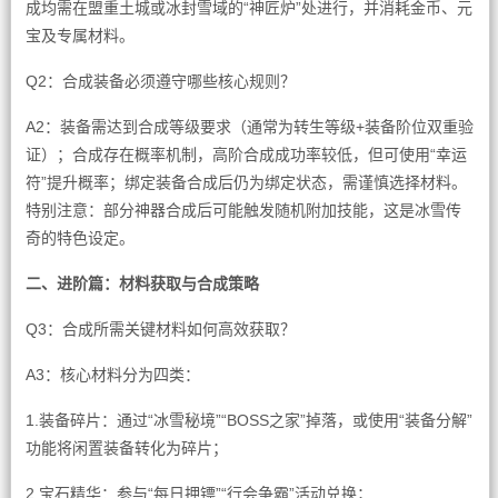
成均需在盟重土城或冰封雪域的“神匠炉”处进行，并消耗金币、元
宝及专属材料。
Q2：合成装备必须遵守哪些核心规则？
A2：装备需达到合成等级要求（通常为转生等级+装备阶位双重验
证）；合成存在概率机制，高阶合成成功率较低，但可使用“幸运
符”提升概率；绑定装备合成后仍为绑定状态，需谨慎选择材料。
特别注意：部分神器合成后可能触发随机附加技能，这是冰雪传
奇的特色设定。
二、进阶篇：材料获取与合成策略
Q3：合成所需关键材料如何高效获取？
A3：核心材料分为四类：
1.装备碎片：通过“冰雪秘境”“BOSS之家”掉落，或使用“装备分解”
功能将闲置装备转化为碎片；
2.宝石精华：参与“每日押镖”“行会争霸”活动兑换；