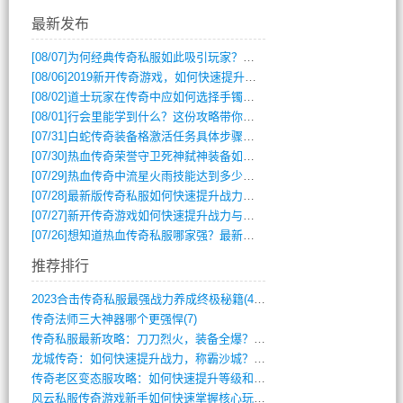
最新发布
[08/07]
为何经典传奇私服如此吸引玩家？深度攻略解析
[08/06]
2019新开传奇游戏，如何快速提升角色等级？
[08/02]
道士玩家在传奇中应如何选择手镯装备？
[08/01]
行会里能学到什么？这份攻略带你全掌握
[07/31]
白蛇传奇装备格激活任务具体步骤是什么？如何完成？
[07/30]
热血传奇荣誉守卫死神弑神装备如何获取与佩戴攻略？
[07/29]
热血传奇中流星火雨技能达到多少级可以开始练装备？
[07/28]
最新版传奇私服如何快速提升战力与获取稀有装备？
[07/27]
新开传奇游戏如何快速提升战力与获取稀有装备？
[07/26]
想知道热血传奇私服哪家强？最新排行榜攻略全解析
推荐排行
2023合击传奇私服最强战力养成终极秘籍(428)
传奇法师三大神器哪个更强悍(7)
传奇私服最新攻略：刀刀烈火，装备全爆？攻(813)
龙城传奇：如何快速提升战力，称霸沙城？(802)
传奇老区变态服攻略：如何快速提升等级和战(379)
风云私服传奇游戏新手如何快速掌握核心玩法(616)