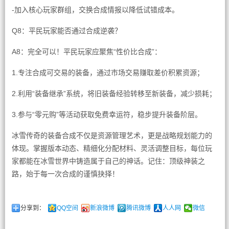
-加入核心玩家群组，交换合成情报以降低试错成本。
Q8：平民玩家能否通过合成逆袭？
A8：完全可以！平民玩家应聚焦“性价比合成”：
1.专注合成可交易的装备，通过市场交易赚取差价积累资源；
2.利用“装备继承”系统，将旧装备经验转移至新装备，减少损耗；
3.参与“零元购”等活动获取免费幸运符，稳步提升装备阶层。
冰雪传奇的装备合成不仅是资源管理艺术，更是战略规划能力的
体现。掌握版本动态、精细化分配材料、灵活调整目标，每位玩
家都能在冰雪世界中铸造属于自己的神话。记住：顶级神装之
路，始于每一次合成的谨慎抉择！
分享到：
QQ空间
新浪微博
腾讯微博
人人网
微信