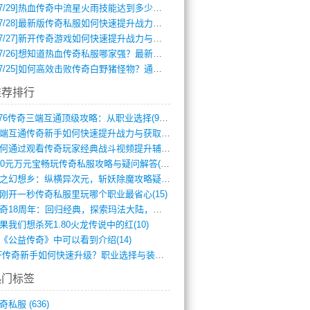
7/29]
热血传奇中流星火雨技能达到多少级可以开始练装备？
7/28]
最新版传奇私服如何快速提升战力与获取稀有装备？
7/27]
新开传奇游戏如何快速提升战力与获取稀有装备？
7/26]
想知道热血传奇私服哪家强？最新排行榜攻略全解析
7/25]
如何高效击败传奇白野猪怪物？通关技巧全解析
推荐排行
1.76传奇三端互通顶级攻略：从职业选择(972)
三端互通传奇新手如何快速提升战力与获取稀(379)
如何通过观看传奇玩家经典战斗视频提升辅助(661)
300元万元宝畅玩传奇私服攻略与疑问解答(828)
轻之幻想乡：纵横异次元，斩妖除魔攻略疑云(404)
刚开一秒传奇私服里玩哪个职业最省心(15)
传奇18周年：回归经典，探索玛法大陆，寻(798)
果我们想杀死1.80火龙传说中的红(10)
《公益传奇》中可以看到介绍(14)
SF传奇新手如何快速升级？职业选择与装备(711)
热门标签
奇私服
(636)