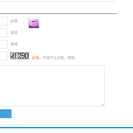
必填
选填
选填
必填
，不填不让过哦，嘻嘻。