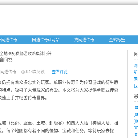
开网通传奇
网通传奇sf网站
找网通传奇
全站标签
奇全地图免费畅游攻略集锦问答
锦问答
网
找网通传奇
948
次阅读
查看评论
新
网
今仍拥有着众多忠实的玩家。单职业传奇作为传奇游戏的衍生版
找
的特点，吸引了大量玩家的喜爱。本文将为大家提供单职业传奇
快速上手并畅游传奇世界。
[0
[0
[0
主城（比奇、盟重、土城、封魔谷）和四大大陆（神秘大陆、祖
[0
险。每个地图都有着不同的怪物、宝藏和任务，等待玩家去探
[0