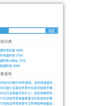
网站分类
通传奇私服
(680)
开网通传奇
(704)
通传奇sf网站
(703)
网通传奇
(696)
最新发布
8/06]
2019新开传奇游戏，如何快速提升角色等级？
8/02]
道士玩家在传奇中应如何选择手镯装备？
8/01]
行会里能学到什么？这份攻略带你全掌握
7/31]
白蛇传奇装备格激活任务具体步骤是什么？如何完成？
7/30]
热血传奇荣誉守卫死神弑神装备如何获取与佩戴攻略？