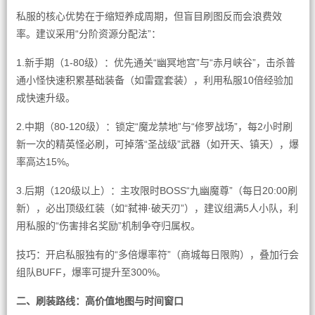
私服的核心优势在于缩短养成周期，但盲目刷图反而会浪费效
率。建议采用“分阶资源分配法”：
1.新手期（1-80级）：优先通关“幽冥地宫”与“赤月峡谷”，击杀普
通小怪快速积累基础装备（如雷霆套装），利用私服10倍经验加
成快速升级。
2.中期（80-120级）：锁定“魔龙禁地”与“修罗战场”，每2小时刷
新一次的精英怪必刷，可掉落“圣战级”武器（如开天、镇天），爆
率高达15%。
3.后期（120级以上）：主攻限时BOSS“九幽魔尊”（每日20:00刷
新），必出顶级红装（如“弑神·破天刃”），建议组满5人小队，利
用私服的“伤害排名奖励”机制争夺归属权。
技巧：开启私服独有的“多倍爆率符”（商城每日限购），叠加行会
组队BUFF，爆率可提升至300%。
二、刷装路线：高价值地图与时间窗口