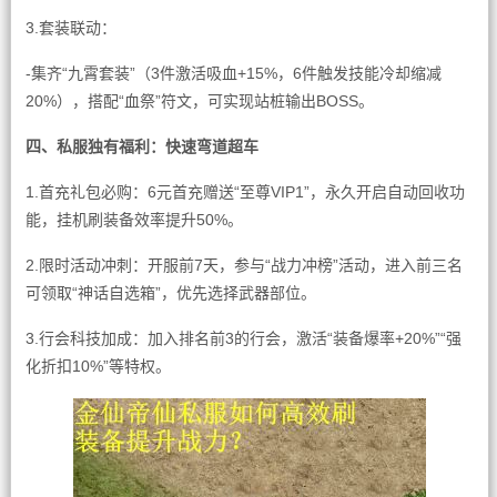
3.套装联动：
-集齐“九霄套装”（3件激活吸血+15%，6件触发技能冷却缩减
20%），搭配“血祭”符文，可实现站桩输出BOSS。
四、私服独有福利：快速弯道超车
1.首充礼包必购：6元首充赠送“至尊VIP1”，永久开启自动回收功
能，挂机刷装备效率提升50%。
2.限时活动冲刺：开服前7天，参与“战力冲榜”活动，进入前三名
可领取“神话自选箱”，优先选择武器部位。
3.行会科技加成：加入排名前3的行会，激活“装备爆率+20%”“强
化折扣10%”等特权。