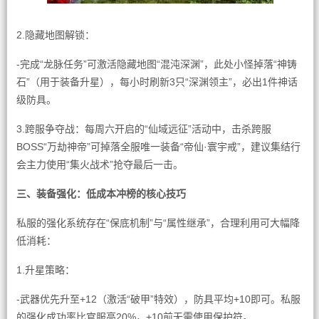
2.隐藏地图解锁：
-完成“龙脉任务”可激活隐藏地图“混沌深渊”，此处小怪掉落“神铸
石”（用于装备升星），每小时刷新3只“深渊领主”，必出1件神话
级防具。
3.跨服争夺战：每周六开启的“仙域远征”活动中，击杀跨服
BOSS“万劫神帝”可掉落全服唯一装备“帝仙·寰宇戒”，建议集结行
会主力使用“集火战术”抢夺最后一击。
三、装备强化：低成本冲榜的核心技巧
私服的强化系统存在“保底机制”与“属性继承”，合理利用可大幅降
低消耗：
1.升星策略：
-武器优先升至+12（激活“破甲”特效），防具平均+10即可。私服
的强化成功率比官服高20%，+10前无需使用保护符。