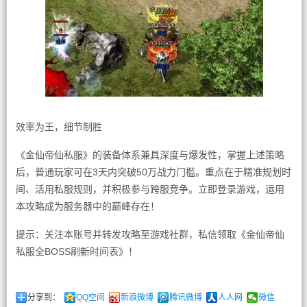
效率为王，细节制胜
《金仙帝仙私服》的装备体系兼具深度与爆发性，掌握上述策略
后，普通玩家可在3天内突破50万战力门槛。重点在于精准规划时
间、活用私服规则，并积极参与跨服竞争。立即登录游戏，运用
本攻略成为服务器中的巅峰存在！
提示：关注本账号并转发攻略至游戏社群，私信领取《金仙帝仙
私服全BOSS刷新时间表》！
分享到：
QQ空间
新浪微博
腾讯微博
人人网
微信