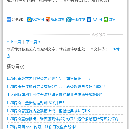
战之旅有所帮助。祝您在传奇世界中叱咤风云，所向披靡！
分享到：
QQ空间
新浪微博
腾讯微博
人人网
微信
« 上一篇
下一篇 »
网通传奇私服发布网原创文章，转载请注明出处！ 本文标签：
1.76传
奇
猜你喜欢
1.76传奇版本为何被誉为经典？新手如何快速上手？
1.76传奇开挂神器究竟有多强？高手必备攻略与技巧全解析？
十大耐玩单机1.76传奇游戏如何选择职业与快速升级攻略？
1.76传奇：全新精品封测即将开启！
1.76传奇雷霆复古版震撼上线，重温经典战斗与PK！
1.76传奇重磅推出，畅爽游戏体验等你来！这个消息在所有热爱传奇游戏的玩家中引起了轰动，毕竟1.76版本是传奇游戏中最著名的版本之一，是无数玩家最向往的传奇世界。
1.76传奇网-转生传奇，让你再次重启战斗！