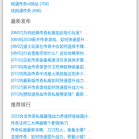
网通传奇sf网站
(704)
找网通传奇
(696)
最新发布
[08/07]
为何经典传奇私服如此吸引玩家？深度攻略解析
[08/06]
2019新开传奇游戏，如何快速提升角色等级？
[08/02]
道士玩家在传奇中应如何选择手镯装备？
[08/01]
行会里能学到什么？这份攻略带你全掌握
[07/31]
白蛇传奇装备格激活任务具体步骤是什么？如何完成？
[07/30]
热血传奇荣誉守卫死神弑神装备如何获取与佩戴攻略？
[07/29]
热血传奇中流星火雨技能达到多少级可以开始练装备？
[07/28]
最新版传奇私服如何快速提升战力与获取稀有装备？
[07/27]
新开传奇游戏如何快速提升战力与获取稀有装备？
[07/26]
想知道热血传奇私服哪家强？最新排行榜攻略全解析
推荐排行
2023合击传奇私服最强战力养成终极秘籍(428)
传奇法师三大神器哪个更强悍(7)
传奇私服最新攻略：刀刀烈火，装备全爆？攻(813)
龙城传奇：如何快速提升战力，称霸沙城？(802)