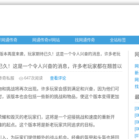
开网通传奇
网通传奇sf网站
找网通传奇
全站标签
6传奇版本再度来袭，玩家期待已久！这是一个令人兴奋的消息，许多老玩
待已久！这是一个令人兴奋的消息，许多老玩家都在翘首以待这个
网
新
传奇私服
647
次阅读
查看评论
网
找
怪物和挑战将再次出现。许多玩家会感到满足和兴奋，因为他们可
时，该版本也会包括一些新的挑战和物品，使这个版本变得更加
[0
[0
过荣耀和毁灭的老玩家们，这将是一个迎接挑战和速度的重新开
[0
趣的起点。这个版本将是新老玩家共同追求的目标。
[0
[0
引入，为玩家们提供额外的战斗机会。经典的盔甲和头盔也将回