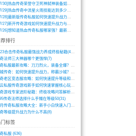
7/30]
热血传奇荣誉守卫死神弑神装备如何获取与佩戴攻略？
7/29]
热血传奇中流星火雨技能达到多少级可以开始练装备？
7/28]
最新版传奇私服如何快速提升战力与获取稀有装备？
7/27]
新开传奇游戏如何快速提升战力与获取稀有装备？
7/26]
想知道热血传奇私服哪家强？最新排行榜攻略全解析
推荐排行
2023合击传奇私服最强战力养成终极秘籍(428)
奇法师三大神器哪个更强悍(7)
传奇私服最新攻略：刀刀烈火，装备全爆？攻(813)
龙城传奇：如何快速提升战力，称霸沙城？(802)
传奇老区变态服攻略：如何快速提升等级和战(379)
风云私服传奇游戏新手如何快速掌握核心玩法(616)
传奇游戏专家进阶秘籍：终极攻略问答解析(848)
.95传奇法师选择什么手镯在等级50(31)
蓝月传奇私服攻略大全：新手小白快速入门指(386)
奇等级提升战力为什么不高(8)
热门标签
奇私服
(636)