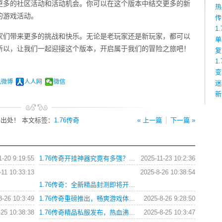
了更多的社区活动和活动机会。你可以在这个版本中结交更多的新
热
的游戏活动。
传
1
玩家们带来更多的挑战和快乐。无论是老玩家还是新玩家，都可以
单
所以，让我们一起迎接这个版本，开启属于我们的冒险之旅吧！
复
1
变
讯微博
人人网
微信
迷
新
出处！ 本文标签：
1.76传奇
« 上一篇
下一篇 »
1-20 9:19:55
1.76传奇开挂神器究竟有多强？高手必备攻略与技巧全解析？
2025-11-23 10:2:36
-11 10:33:13
2025-8-26 10:38:54
1.76传奇：全新精品封测即将开启！
8-26 10:3:49
1.76传奇重磅推出，畅爽游戏体验等你来！这个消息在所有热爱传奇游戏的玩家中引起了轰动，毕竟1.76版本是传奇游戏中最著名的版本之一，是无数玩家最向往的传奇世界。
2025-8-26 9:28:50
-25 10:38:38
1.76传奇精品私服发布，热血沸腾再战江湖
2025-8-25 10:3:47