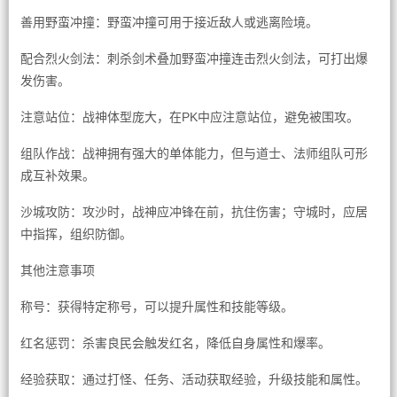
善用野蛮冲撞：野蛮冲撞可用于接近敌人或逃离险境。
配合烈火剑法：刺杀剑术叠加野蛮冲撞连击烈火剑法，可打出爆
发伤害。
注意站位：战神体型庞大，在PK中应注意站位，避免被围攻。
组队作战：战神拥有强大的单体能力，但与道士、法师组队可形
成互补效果。
沙城攻防：攻沙时，战神应冲锋在前，抗住伤害；守城时，应居
中指挥，组织防御。
其他注意事项
称号：获得特定称号，可以提升属性和技能等级。
红名惩罚：杀害良民会触发红名，降低自身属性和爆率。
经验获取：通过打怪、任务、活动获取经验，升级技能和属性。