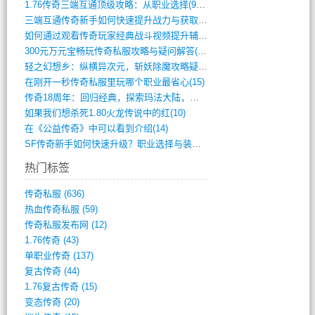
1.76传奇三端互通顶级攻略：从职业选择(972)
三端互通传奇新手如何快速提升战力与获取稀(379)
如何通过观看传奇玩家经典战斗视频提升辅助(661)
300元万元宝畅玩传奇私服攻略与疑问解答(828)
轻之幻想乡：纵横异次元，斩妖除魔攻略疑云(404)
在刚开一秒传奇私服里玩哪个职业最省心(15)
传奇18周年：回归经典，探索玛法大陆，寻(798)
如果我们想杀死1.80火龙传说中的红(10)
在《公益传奇》中可以看到介绍(14)
SF传奇新手如何快速升级？职业选择与装备(711)
热门标签
传奇私服
(636)
热血传奇私服
(59)
传奇私服发布网
(12)
1.76传奇
(43)
单职业传奇
(137)
复古传奇
(44)
1.76复古传奇
(15)
变态传奇
(20)