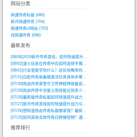
网站分类
网通传奇私服
(680)
新开网通传奇
(704)
网通传奇sf网站
(703)
找网通传奇
(696)
最新发布
[08/06]
2019新开传奇游戏，如何快速提升角色等级？
[08/02]
道士玩家在传奇中应如何选择手镯装备？
[08/01]
行会里能学到什么？这份攻略带你全掌握
[07/31]
白蛇传奇装备格激活任务具体步骤是什么？如何完成？
[07/30]
热血传奇荣誉守卫死神弑神装备如何获取与佩戴攻略？
[07/29]
热血传奇中流星火雨技能达到多少级可以开始练装备？
[07/28]
最新版传奇私服如何快速提升战力与获取稀有装备？
[07/27]
新开传奇游戏如何快速提升战力与获取稀有装备？
[07/26]
想知道热血传奇私服哪家强？最新排行榜攻略全解析
[07/25]
如何高效击败传奇白野猪怪物？通关技巧全解析
推荐排行