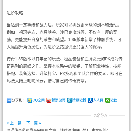
进阶攻略
当达到一定等级和战力后，玩家可以挑战更高级的副本和活动。
例如，祖玛寺庙、赤月峡谷、沙巴克攻城等，不仅有丰厚的奖
励，更能提升自身的荣誉和威望。1.85版本新增了神器系统，可
大幅提升角色属性，为进阶之路提供更加强大的保障。
传奇1.85版本以其丰富的玩法、极品装备和血脉贲张的PK成为传
奇系列的巅峰之作。掌握本攻略中的秘钥，了解职业特性、技能
搭配、装备选择、升级打宝、PK技巧和团队合作的要义，即可在
玛法大陆上叱咤风云，谱写自己的传奇篇章。
分享到：
QQ空间
新浪微博
腾讯微博
人人网
微信
« 上一篇
下一篇 »
网通传奇私服发布网原创文章，转载请注明出处！ 本文标签：