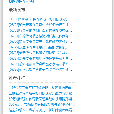
找网通传奇
(696)
最新发布
[08/06]
2019新开传奇游戏，如何快速提升角色等级？
[08/02]
道士玩家在传奇中应如何选择手镯装备？
[08/01]
行会里能学到什么？这份攻略带你全掌握
[07/31]
白蛇传奇装备格激活任务具体步骤是什么？如何完成？
[07/30]
热血传奇荣誉守卫死神弑神装备如何获取与佩戴攻略？
[07/29]
热血传奇中流星火雨技能达到多少级可以开始练装备？
[07/28]
最新版传奇私服如何快速提升战力与获取稀有装备？
[07/27]
新开传奇游戏如何快速提升战力与获取稀有装备？
[07/26]
想知道热血传奇私服哪家强？最新排行榜攻略全解析
[07/25]
如何高效击败传奇白野猪怪物？通关技巧全解析
推荐排行
1.76传奇三端互通顶级攻略：从职业选择(972)
三端互通传奇新手如何快速提升战力与获取稀(379)
如何通过观看传奇玩家经典战斗视频提升辅助(661)
300元万元宝畅玩传奇私服攻略与疑问解答(828)
轻之幻想乡：纵横异次元，斩妖除魔攻略疑云(404)