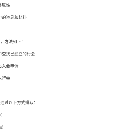
外属性
力的道具和材料
处，方法如下：
中查找已建立的行会
出入会申请
入行会
以通过以下方式赚取：
家
励