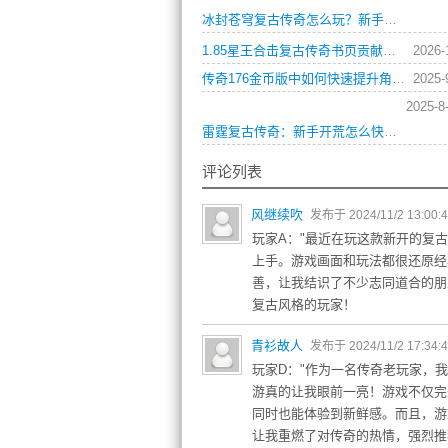
冰封苍穹复古传奇怎么玩？新手入门攻略与征战技巧全解析
1.85星王合击复古传奇书页贡献度有什么用？
2026-
传奇176金币版中如何快速提升角色等级并获取高级装备？
2025-
2025-8
雷霆复古传奇：新手开荒怎么快速升级打宝？
评论列表
风继续吹
发布于 2024/11/2 13:00:
玩家A："最近在玩这款新开的复
上手。游戏画面和玩法都很还原经
善，让我结识了不少志同道合的朋
复古风格的玩家！
青衫故人
发布于 2024/11/2 17:34:
玩家D："作为一名传奇老玩家，
游真的让我眼前一亮！游戏不仅完
同时也能体验到新鲜感。而且，游
让我重燃了对传奇的热情，强烈推