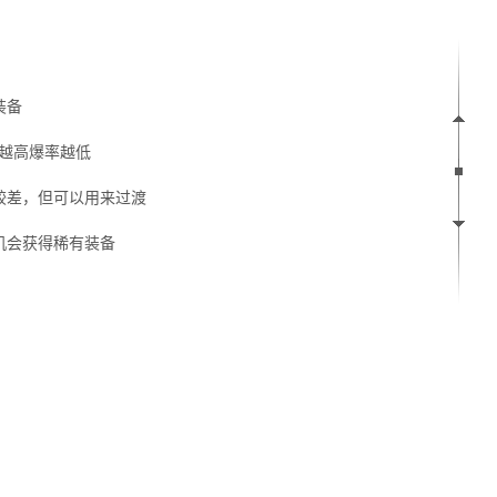
装备
质越高爆率越低
较差，但可以用来过渡
机会获得稀有装备
：