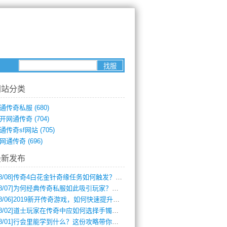
网站分类
通传奇私服
(680)
开网通传奇
(704)
通传奇sf网站
(705)
网通传奇
(696)
最新发布
8/08]
传奇4白花金针奇缘任务如何触发？完整攻略解析
8/07]
为何经典传奇私服如此吸引玩家？深度攻略解析
8/06]
2019新开传奇游戏，如何快速提升角色等级？
8/02]
道士玩家在传奇中应如何选择手镯装备？
8/01]
行会里能学到什么？这份攻略带你全掌握