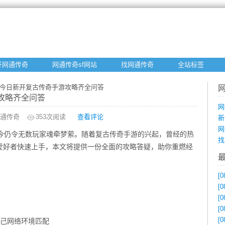
开网通传奇
网通传奇sf网站
找网通传奇
全站标签
：今日新开复古传奇手游攻略齐全问答
攻略齐全问答
网
通传奇
353
次阅读
查看评论
新
网
至今仍令无数玩家魂牵梦萦。随着复古传奇手游的兴起，曾经的热
找
爱好者快速上手，本文将提供一份全面的攻略答疑，助你重燃经
[0
[0
[0
：
[0
[0
自己网络环境匹配