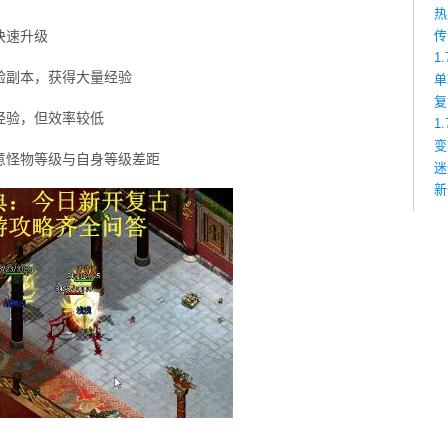
热
快速升级
传
1
验副本，获得大量经验
单
复
经验，但效率较低
1
变
意怪物等级与自身等级差距
迷
新