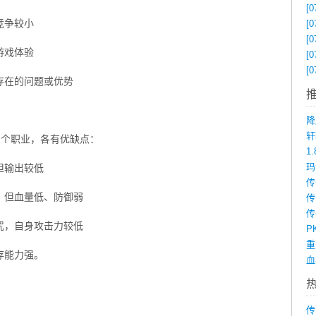
[0
竞争较小
[0
[0
游戏体验
[0
[0
存在的问题或优势
降
三个职业，各有优缺点：
1
但输出较低
，但血量低、防御弱
传
咒，自身攻击力较低
P
存能力强。
传