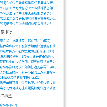
7/31]
白蛇传奇装备格激活任务具体步骤是什么？如何完成？
7/30]
热血传奇荣誉守卫死神弑神装备如何获取与佩戴攻略？
7/29]
热血传奇中流星火雨技能达到多少级可以开始练装备？
7/28]
最新版传奇私服如何快速提升战力与获取稀有装备？
7/27]
新开传奇游戏如何快速提升战力与获取稀有装备？
推荐排行
魔之战：神器掉落点都在哪儿？(579)
轩辕传奇私服怀旧服新手如何快速掌握职业选(993)
.80版本传奇sf法师要注意技能的使用(11)
玛法大陆的秘密：176复古新开传奇攻略大(486)
传奇征途中的未知谜团：探寻传奇世界不为人(595)
奇私服巅峰对决：如何打造无敌霸主(403)
传奇外挂及时雨：新手小白的江湖求生指南(802)
K中掉落装备的顺序是什么(23)
重温经典新开复古传奇私服，如何快速提升等(392)
血染苍龙传奇战力提升缓慢如何快速突破瓶颈(654)
热门标签
奇私服
(637)