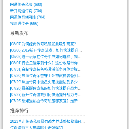
网通传奇私服
(680)
新开网通传奇
(704)
网通传奇sf网站
(704)
找网通传奇
(696)
最新发布
[08/07]
为何经典传奇私服如此吸引玩家？深度攻略解析
[08/06]
2019新开传奇游戏，如何快速提升角色等级？
[08/02]
道士玩家在传奇中应如何选择手镯装备？
[08/01]
行会里能学到什么？这份攻略带你全掌握
[07/31]
白蛇传奇装备格激活任务具体步骤是什么？如何完成？
[07/30]
热血传奇荣誉守卫死神弑神装备如何获取与佩戴攻略？
[07/29]
热血传奇中流星火雨技能达到多少级可以开始练装备？
[07/28]
最新版传奇私服如何快速提升战力与获取稀有装备？
[07/27]
新开传奇游戏如何快速提升战力与获取稀有装备？
[07/26]
想知道热血传奇私服哪家强？最新排行榜攻略全解析
推荐排行
2023合击传奇私服最强战力养成终极秘籍(428)
传奇法师三大神器哪个更强悍(7)