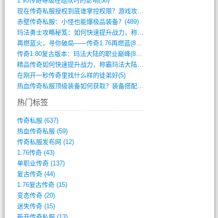
1.95传奇等级在组队时的影响(38)
现在传奇私服授权到底谁掌控权限？游戏攻略(789)
赤壁传奇私服：小怪也能爆极品装备？(489)
玛法勇士攻略秘笈：如何快速提升战力，称霸(717)
再燃蓝火，寻你破局——传奇1.76再燃蓝(893)
传奇1.80复古版本：玛法大陆的职业巅峰(873)
精品传奇如何快速提升战力，称霸玛法大陆？(392)
在刚开一秒传奇里找什么样的徒弟好(5)
热血传奇私服顶级装备如何获取？装备搭配与(688)
热门标签
传奇私服
(637)
热血传奇私服
(59)
传奇私服发布网
(12)
1.76传奇
(43)
单职业传奇
(137)
复古传奇
(44)
1.76复古传奇
(15)
变态传奇
(20)
迷失传奇
(15)
新开传奇私服
(13)