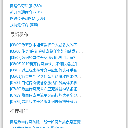
网通传奇私服
(680)
新开网通传奇
(704)
网通传奇sf网站
(706)
找网通传奇
(696)
最新发布
[08/09]
传奇副本如何选择单人或多人的不同模式？
[08/08]
传奇4白花金针奇缘任务如何触发？完整攻略解析
[08/07]
为何经典传奇私服如此吸引玩家？深度攻略解析
[08/06]
2019新开传奇游戏，如何快速提升角色等级？
[08/02]
道士玩家在传奇中应如何选择手镯装备？
[08/01]
行会里能学到什么？这份攻略带你全掌握
[07/31]
白蛇传奇装备格激活任务具体步骤是什么？如何完成？
[07/30]
热血传奇荣誉守卫死神弑神装备如何获取与佩戴攻略？
[07/29]
热血传奇中流星火雨技能达到多少级可以开始练装备？
[07/28]
最新版传奇私服如何快速提升战力与获取稀有装备？
推荐排行
网通热血传奇私服：战士如何单挑赤月恶魔？(311)