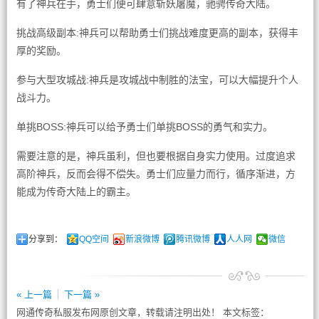
有了神兵在手，勇士们便可肆意斩妖屠魔，驰骋传奇大陆。
挑战高级副本:神兵可以帮助勇士们挑战难度更高的副本，获得丰
厚的奖励。
参与大型攻城战:神兵是攻城战中制胜的法宝，可以大幅提升个人
战斗力。
单挑BOSS:神兵可以给予勇士们单挑BOSS的勇气和实力。
需要注意的是，神兵虽利，但也要根据自身实力使用。过度追求
高阶神兵，反而会得不偿失。勇士们应量力而行，循序渐进，方
能成为传奇大陆上的霸主。
分享到：
QQ空间
新浪微博
腾讯微博
人人网
微信
« 上一篇
下一篇 »
网通传奇私服发布网原创文章，转载请注明出处！ 本文标签：