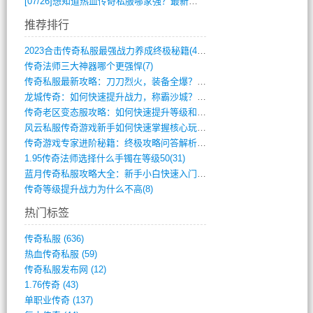
[07/26]
想知道热血传奇私服哪家强？最新排行榜攻略全解析
推荐排行
2023合击传奇私服最强战力养成终极秘籍(428)
传奇法师三大神器哪个更强悍(7)
传奇私服最新攻略：刀刀烈火，装备全爆？攻(813)
龙城传奇：如何快速提升战力，称霸沙城？(802)
传奇老区变态服攻略：如何快速提升等级和战(379)
风云私服传奇游戏新手如何快速掌握核心玩法(616)
传奇游戏专家进阶秘籍：终极攻略问答解析(848)
1.95传奇法师选择什么手镯在等级50(31)
蓝月传奇私服攻略大全：新手小白快速入门指(386)
传奇等级提升战力为什么不高(8)
热门标签
传奇私服
(636)
热血传奇私服
(59)
传奇私服发布网
(12)
1.76传奇
(43)
单职业传奇
(137)