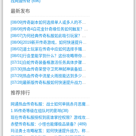
找网通传奇
(696)
最新发布
[08/09]
传奇副本如何选择单人或多人的不同模式？
[08/08]
传奇4白花金针奇缘任务如何触发？完整攻略解析
[08/07]
为何经典传奇私服如此吸引玩家？深度攻略解析
[08/06]
2019新开传奇游戏，如何快速提升角色等级？
[08/02]
道士玩家在传奇中应如何选择手镯装备？
[08/01]
行会里能学到什么？这份攻略带你全掌握
[07/31]
白蛇传奇装备格激活任务具体步骤是什么？如何完成？
[07/30]
热血传奇荣誉守卫死神弑神装备如何获取与佩戴攻略？
[07/29]
热血传奇中流星火雨技能达到多少级可以开始练装备？
[07/28]
最新版传奇私服如何快速提升战力与获取稀有装备？
推荐排行
网通热血传奇私服：战士如何单挑赤月恶魔？(311)
1.95传奇等级在组队时的影响(38)
现在传奇私服授权到底谁掌控权限？游戏攻略(789)
赤壁传奇私服：小怪也能爆极品装备？(489)
玛法勇士攻略秘笈：如何快速提升战力，称霸(717)