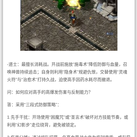
-道士：最擅长消耗战。开战前施放“施毒术”降低防御与血量，召
唤神兽持续追击；自身则利用“隐身术”规避仇恨，交替使用“灵魂
火符”与“治愈术”打持久战，迫使高手因药水耗尽而撤退。
问：如何应对高手的高爆发伤害与反制能力？
答：采用“三段式防御策略”：
1.先手干扰：开场使用“困魔咒”或“圣言术”破坏对方技能节奏，或
利用“幻影步”走位绕背，避免被锁定。