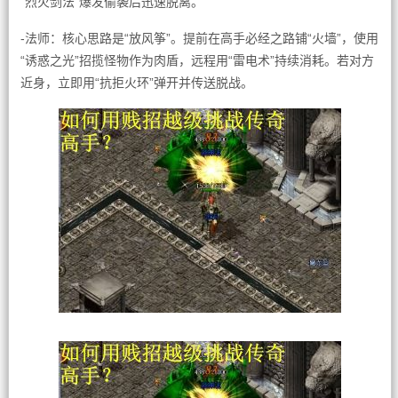
“烈火剑法”爆发偷袭后迅速脱离。
-法师：核心思路是“放风筝”。提前在高手必经之路铺“火墙”，使用
“诱惑之光”招揽怪物作为肉盾，远程用“雷电术”持续消耗。若对方
近身，立即用“抗拒火环”弹开并传送脱战。