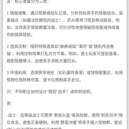
答：核心准备分为三类：
1.情报搜集：通过观察或组队记录，分析目标高手的技能组合、装
备弱点（如魔法防御低的战士）、药水携带习惯及移动路径。例
如，法师高手常依赖魔法盾，可针对性地使用破防技能或持续毒
伤削弱其续航。
2.道具压制：囤积特殊道具如“麻痹戒指”“毒符”或“随机传送卷
轴”，利用控制效果打乱对方节奏。例如，道士玩家可提前施毒，
搭配骷髅缠斗，迫使高手消耗大量药水。
3.环境利用：选择狭窄地形（如石墓阵角落）或怪物密集区，利用
怪物仇恨转移伤害，或卡位限制高手走位。
问：不同职业如何设计“贱招”战术？请举例说明。
答：
-战士：低等级战士可携带“黑铁头盔”堆高防御，使用“刺杀剑术”隔
位攻击，避免正面硬刚。利用“野蛮冲撞”将高手撞入怪物群，配合