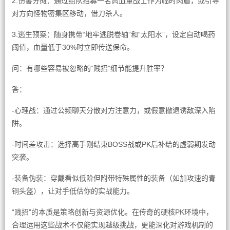
2.伤害分摊：通过组队招募一名高血量战士作为临时肉盾，或引导
对方向怪物密集区移动，借刀杀人。
3.逃生预案：随身携带“地牢逃脱卷轴”和“太阳水”，设定自动喝药
阈值，血量低于30%时立即传送保命。
问：有哪些容易被忽略的“贱招”细节能提升胜率？
答：
-心理战：通过公频聊天分散对方注意力，或假意撤退诱敌深入陷
阱。
-时间差攻击：选择高手刚结束BOSS战或PK后补给的虚弱期发动
突袭。
-装备伪装：穿戴看似低阶但附带特殊属性的装备（如加攻速的青
铜头盔），让对手低估你的实战能力。
“贱招”的本质是策略创新与资源优化。在传奇的硬核PK环境中，
合理运用这些战术不仅能实现越级挑战，更能深化对游戏机制的