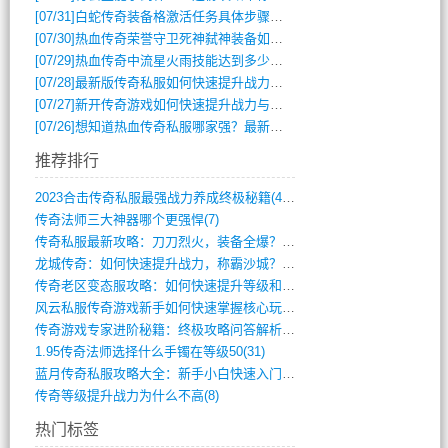
[07/31]
白蛇传奇装备格激活任务具体步骤是什么？如何完成？
[07/30]
热血传奇荣誉守卫死神弑神装备如何获取与佩戴攻略？
[07/29]
热血传奇中流星火雨技能达到多少级可以开始练装备？
[07/28]
最新版传奇私服如何快速提升战力与获取稀有装备？
[07/27]
新开传奇游戏如何快速提升战力与获取稀有装备？
[07/26]
想知道热血传奇私服哪家强？最新排行榜攻略全解析
推荐排行
2023合击传奇私服最强战力养成终极秘籍(428)
传奇法师三大神器哪个更强悍(7)
传奇私服最新攻略：刀刀烈火，装备全爆？攻(813)
龙城传奇：如何快速提升战力，称霸沙城？(802)
传奇老区变态服攻略：如何快速提升等级和战(379)
风云私服传奇游戏新手如何快速掌握核心玩法(616)
传奇游戏专家进阶秘籍：终极攻略问答解析(848)
1.95传奇法师选择什么手镯在等级50(31)
蓝月传奇私服攻略大全：新手小白快速入门指(386)
传奇等级提升战力为什么不高(8)
热门标签