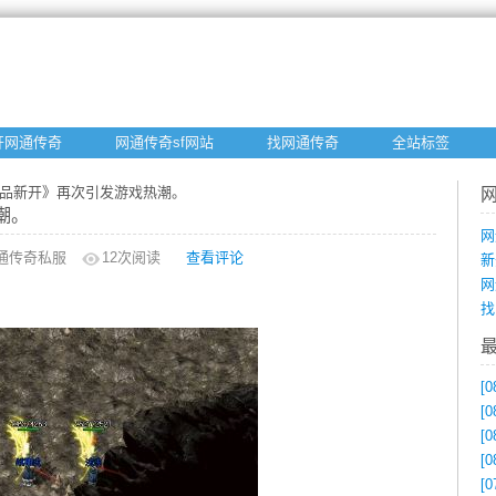
开网通传奇
网通传奇sf网站
找网通传奇
全站标签
精品新开》再次引发游戏热潮。
潮。
网
通传奇私服
12
次阅读
查看评论
新
网
找
[0
[0
[0
[0
[0