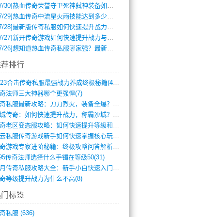
7/30]
热血传奇荣誉守卫死神弑神装备如何获取与佩戴攻略？
7/29]
热血传奇中流星火雨技能达到多少级可以开始练装备？
7/28]
最新版传奇私服如何快速提升战力与获取稀有装备？
7/27]
新开传奇游戏如何快速提升战力与获取稀有装备？
7/26]
想知道热血传奇私服哪家强？最新排行榜攻略全解析
推荐排行
2023合击传奇私服最强战力养成终极秘籍(428)
奇法师三大神器哪个更强悍(7)
传奇私服最新攻略：刀刀烈火，装备全爆？攻(813)
龙城传奇：如何快速提升战力，称霸沙城？(802)
传奇老区变态服攻略：如何快速提升等级和战(379)
风云私服传奇游戏新手如何快速掌握核心玩法(616)
传奇游戏专家进阶秘籍：终极攻略问答解析(848)
.95传奇法师选择什么手镯在等级50(31)
蓝月传奇私服攻略大全：新手小白快速入门指(386)
奇等级提升战力为什么不高(8)
热门标签
奇私服
(636)