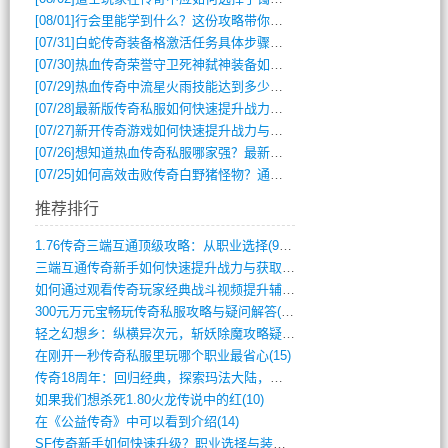
[08/01]
行会里能学到什么？这份攻略带你全掌握
[07/31]
白蛇传奇装备格激活任务具体步骤是什么？如何完成？
[07/30]
热血传奇荣誉守卫死神弑神装备如何获取与佩戴攻略？
[07/29]
热血传奇中流星火雨技能达到多少级可以开始练装备？
[07/28]
最新版传奇私服如何快速提升战力与获取稀有装备？
[07/27]
新开传奇游戏如何快速提升战力与获取稀有装备？
[07/26]
想知道热血传奇私服哪家强？最新排行榜攻略全解析
[07/25]
如何高效击败传奇白野猪怪物？通关技巧全解析
推荐排行
1.76传奇三端互通顶级攻略：从职业选择(972)
三端互通传奇新手如何快速提升战力与获取稀(379)
如何通过观看传奇玩家经典战斗视频提升辅助(661)
300元万元宝畅玩传奇私服攻略与疑问解答(828)
轻之幻想乡：纵横异次元，斩妖除魔攻略疑云(404)
在刚开一秒传奇私服里玩哪个职业最省心(15)
传奇18周年：回归经典，探索玛法大陆，寻(798)
如果我们想杀死1.80火龙传说中的红(10)
在《公益传奇》中可以看到介绍(14)
SF传奇新手如何快速升级？职业选择与装备(711)