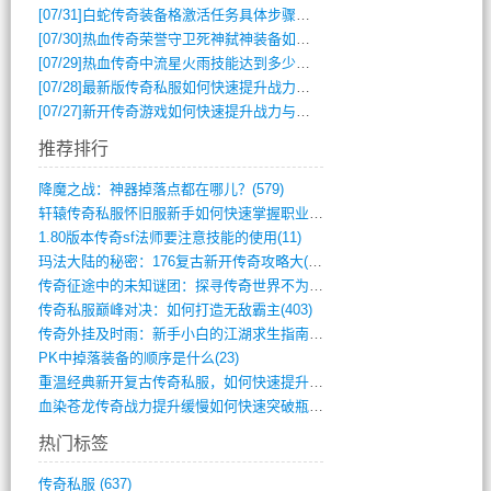
[07/31]
白蛇传奇装备格激活任务具体步骤是什么？如何完成？
[07/30]
热血传奇荣誉守卫死神弑神装备如何获取与佩戴攻略？
[07/29]
热血传奇中流星火雨技能达到多少级可以开始练装备？
[07/28]
最新版传奇私服如何快速提升战力与获取稀有装备？
[07/27]
新开传奇游戏如何快速提升战力与获取稀有装备？
推荐排行
降魔之战：神器掉落点都在哪儿？(579)
轩辕传奇私服怀旧服新手如何快速掌握职业选(993)
1.80版本传奇sf法师要注意技能的使用(11)
玛法大陆的秘密：176复古新开传奇攻略大(486)
传奇征途中的未知谜团：探寻传奇世界不为人(595)
传奇私服巅峰对决：如何打造无敌霸主(403)
传奇外挂及时雨：新手小白的江湖求生指南(802)
PK中掉落装备的顺序是什么(23)
重温经典新开复古传奇私服，如何快速提升等(392)
血染苍龙传奇战力提升缓慢如何快速突破瓶颈(654)
热门标签
传奇私服
(637)