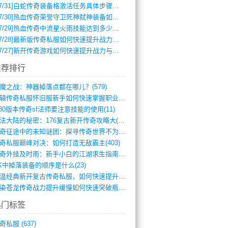
7/31]
白蛇传奇装备格激活任务具体步骤是什么？如何完成？
7/30]
热血传奇荣誉守卫死神弑神装备如何获取与佩戴攻略？
7/29]
热血传奇中流星火雨技能达到多少级可以开始练装备？
7/28]
最新版传奇私服如何快速提升战力与获取稀有装备？
7/27]
新开传奇游戏如何快速提升战力与获取稀有装备？
推荐排行
魔之战：神器掉落点都在哪儿？(579)
轩辕传奇私服怀旧服新手如何快速掌握职业选(993)
.80版本传奇sf法师要注意技能的使用(11)
玛法大陆的秘密：176复古新开传奇攻略大(486)
传奇征途中的未知谜团：探寻传奇世界不为人(595)
奇私服巅峰对决：如何打造无敌霸主(403)
传奇外挂及时雨：新手小白的江湖求生指南(802)
K中掉落装备的顺序是什么(23)
重温经典新开复古传奇私服，如何快速提升等(392)
血染苍龙传奇战力提升缓慢如何快速突破瓶颈(654)
热门标签
奇私服
(637)