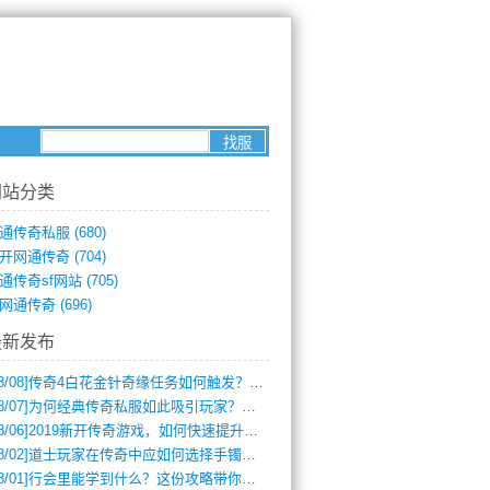
网站分类
通传奇私服
(680)
开网通传奇
(704)
通传奇sf网站
(705)
网通传奇
(696)
最新发布
8/08]
传奇4白花金针奇缘任务如何触发？完整攻略解析
8/07]
为何经典传奇私服如此吸引玩家？深度攻略解析
8/06]
2019新开传奇游戏，如何快速提升角色等级？
8/02]
道士玩家在传奇中应如何选择手镯装备？
8/01]
行会里能学到什么？这份攻略带你全掌握