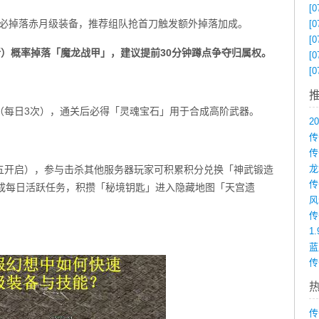
[0
0刷新）必掉落赤月级装备，推荐组队抢首刀触发额外掉落加成。
[0
[0
刷新）概率掉落「魔龙战甲」，建议提前30分钟蹲点争夺归属权。
[0
[0
（每日3次），通关后必得「灵魂宝石」用于合成高阶武器。
传
五开启），参与击杀其他服务器玩家可积累积分兑换「神武锻造
完成每日活跃任务，积攒「秘境钥匙」进入隐藏地图「天宫遗
1
传
传