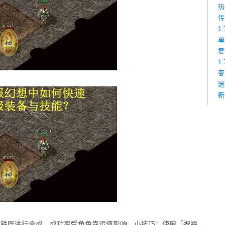
热
传
1
单
复
1
变
迷
新
C铁匠进行合成，成功率受角色幸运值影响。小技巧：使用「祝福