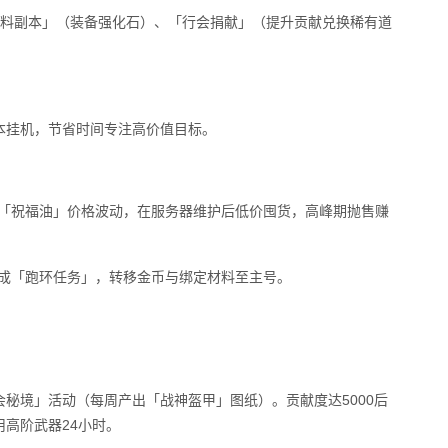
材料副本」（装备强化石）、「行会捐献」（提升贡献兑换稀有道
本挂机，节省时间专注高价值目标。
」「祝福油」价格波动，在服务器维护后低价囤货，高峰期抛售赚
完成「跑环任务」，转移金币与绑定材料至主号。
秘境」活动（每周产出「战神盔甲」图纸）。贡献度达5000后
高阶武器24小时。