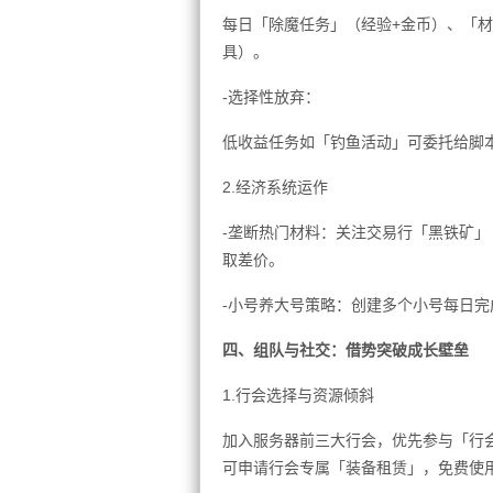
每日「除魔任务」（经验+金币）、「
具）。
-选择性放弃：
低收益任务如「钓鱼活动」可委托给脚
2.经济系统运作
-垄断热门材料：关注交易行「黑铁矿
取差价。
-小号养大号策略：创建多个小号每日
四、组队与社交：借势突破成长壁垒
1.行会选择与资源倾斜
加入服务器前三大行会，优先参与「行会
可申请行会专属「装备租赁」，免费使用