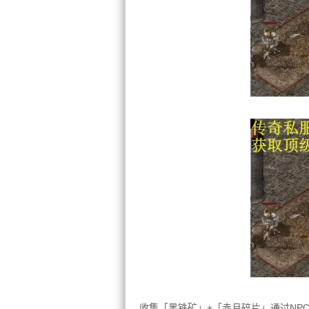
收集「黑铁矿」+「赤月碎片」通过NP