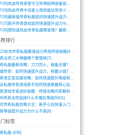
7/30]
热血传奇荣誉守卫死神弑神装备如何获取与佩戴攻略？
7/29]
热血传奇中流星火雨技能达到多少级可以开始练装备？
7/28]
最新版传奇私服如何快速提升战力与获取稀有装备？
7/27]
新开传奇游戏如何快速提升战力与获取稀有装备？
7/26]
想知道热血传奇私服哪家强？最新排行榜攻略全解析
推荐排行
2023合击传奇私服最强战力养成终极秘籍(428)
奇法师三大神器哪个更强悍(7)
传奇私服最新攻略：刀刀烈火，装备全爆？攻(813)
龙城传奇：如何快速提升战力，称霸沙城？(802)
传奇老区变态服攻略：如何快速提升等级和战(379)
风云私服传奇游戏新手如何快速掌握核心玩法(616)
传奇游戏专家进阶秘籍：终极攻略问答解析(848)
.95传奇法师选择什么手镯在等级50(31)
蓝月传奇私服攻略大全：新手小白快速入门指(386)
奇等级提升战力为什么不高(8)
热门标签
奇私服
(636)