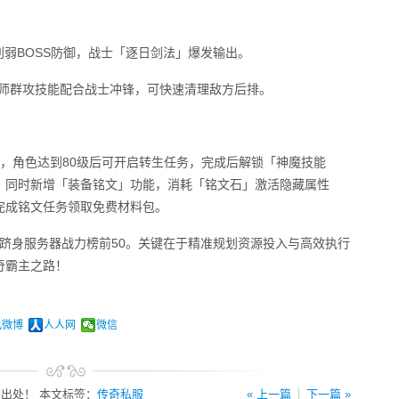
削弱BOSS防御，战士「逐日剑法」爆发输出。
法师群攻技能配合战士冲锋，可快速清理敌方后排。
，角色达到80级后可开启转生任务，完成后解锁「神魔技能
。同时新增「装备铭文」功能，消耗「铭文石」激活隐藏属性
完成铭文任务领取免费材料包。
内跻身服务器战力榜前50。关键在于精准规划资源投入与高效执行
奇霸主之路！
讯微博
人人网
微信
出处！ 本文标签：
传奇私服
« 上一篇
下一篇 »