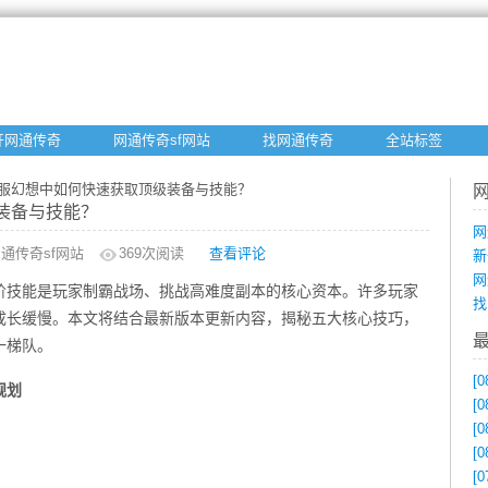
开网通传奇
网通传奇sf网站
找网通传奇
全站标签
私服幻想中如何快速获取顶级装备与技能？
装备与技能？
网
通传奇sf网站
369
次阅读
查看评论
新
网
阶技能是玩家制霸战场、挑战高难度副本的核心资本。许多玩家
找
成长缓慢。本文将结合最新版本更新内容，揭秘五大核心技巧，
一梯队。
[0
规划
[0
[0
[0
[0