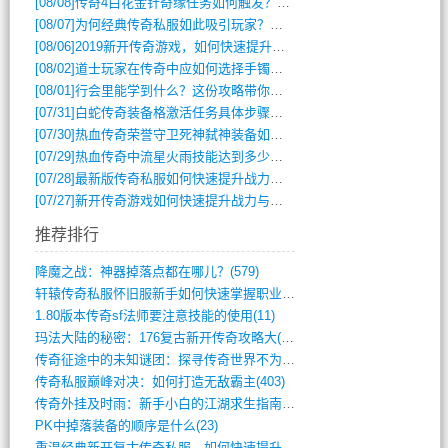
[08/08]
传奇4白花金针奇缘任务如何触发？完整攻略解析
[08/07]
为何经典传奇私服如此吸引玩家？深度攻略解析
[08/06]
2019新开传奇游戏，如何快速提升角色等级？
[08/02]
道士玩家在传奇中应如何选择手镯装备？
[08/01]
行会里能学到什么？这份攻略带你全掌握
[07/31]
白蛇传奇装备格激活任务具体步骤是什么？如何完成？
[07/30]
热血传奇荣誉守卫死神弑神装备如何获取与佩戴攻略？
[07/29]
热血传奇中流星火雨技能达到多少级可以开始练装备？
[07/28]
最新版传奇私服如何快速提升战力与获取稀有装备？
[07/27]
新开传奇游戏如何快速提升战力与获取稀有装备？
推荐排行
降魔之战：神器掉落点都在哪儿？(579)
轩辕传奇私服怀旧服新手如何快速掌握职业选(993)
1.80版本传奇sf法师要注意技能的使用(11)
玛法大陆的秘密：176复古新开传奇攻略大(486)
传奇征途中的未知谜团：探寻传奇世界不为人(595)
传奇私服巅峰对决：如何打造无敌霸主(403)
传奇外挂及时雨：新手小白的江湖求生指南(802)
PK中掉落装备的顺序是什么(23)
重温经典新开复古传奇私服，如何快速提升等(392)