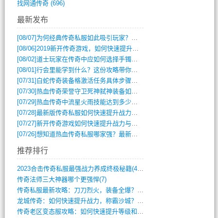
找网通传奇
(696)
最新发布
[08/07]
为何经典传奇私服如此吸引玩家？深度攻略解析
[08/06]
2019新开传奇游戏，如何快速提升角色等级？
[08/02]
道士玩家在传奇中应如何选择手镯装备？
[08/01]
行会里能学到什么？这份攻略带你全掌握
[07/31]
白蛇传奇装备格激活任务具体步骤是什么？如何完成？
[07/30]
热血传奇荣誉守卫死神弑神装备如何获取与佩戴攻略？
[07/29]
热血传奇中流星火雨技能达到多少级可以开始练装备？
[07/28]
最新版传奇私服如何快速提升战力与获取稀有装备？
[07/27]
新开传奇游戏如何快速提升战力与获取稀有装备？
[07/26]
想知道热血传奇私服哪家强？最新排行榜攻略全解析
推荐排行
2023合击传奇私服最强战力养成终极秘籍(428)
传奇法师三大神器哪个更强悍(7)
传奇私服最新攻略：刀刀烈火，装备全爆？攻(813)
龙城传奇：如何快速提升战力，称霸沙城？(802)
传奇老区变态服攻略：如何快速提升等级和战(379)