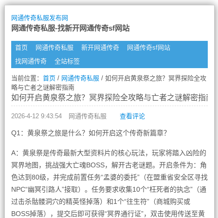
网通传奇私服发布网
网通传奇私服-找新开网通传奇sf网站
首页
网通传奇私服
新开网通传奇
网通传奇sf网站
找网通传奇
全站标签
当前位置：
首页
/
网通传奇私服
/ 如何开启黄泉祭之旅？冥界探险全攻
略与亡者之谜解密指南
如何开启黄泉祭之旅？冥界探险全攻略与亡者之谜解密指南
2026-4-12 9:43:54
网通传奇私服
查看评论
Q1：黄泉祭之旅是什么？如何开启这个传奇新篇章？
A：黄泉祭是传奇最新大型资料片的核心玩法，玩家将踏入凶险的
冥界地图，挑战强大亡魂BOSS，解开古老谜题。开启条件为：角
色达到80级，并完成前置任务“孟婆的委托”（在盟重省安全区寻找
NPC“幽冥引路人”接取）。任务要求收集10个“枉死者的执念”（通
过击杀骷髅洞穴的精英怪掉落）和1个“往生符”（商城购买或
BOSS掉落），提交后即可获得“冥界通行证”，双击使用传送至黄