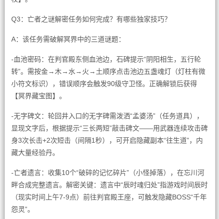
Q3：亡者之谜解密任务如何完成？有哪些独家技巧？
A：该任务需破解冥界中的三道谜题：
-血池密码：在判官殿东侧血池边，石碑提示“阴阳相生，五行轮
转”。需按金→木→水→火→土顺序点击池边五盏魂灯（灯柱有微
小符文标识），错误顺序会触发90级守卫怪。正确解锁后获得
【冥界藏宝图】。
-无字碑文：轮回井入口的无字碑需泼洒“孟婆汤”（任务道具），
显现文字后，根据提示“三长两短”敲击碑文——用武器连续攻击碑
身3次长击+2次短击（间隔1秒），可开启隐藏副本“往生道”，内
藏大量经验丹。
-亡者遗言：收集10个“破碎的记忆碎片”（小怪掉落），在忘川河
畔合成完整遗言。解密关键：遗言中“辰时魂归处”指游戏时间辰时
（现实时间上午7-9点）前往判官殿王座，可触发隐藏BOSS“千年
怨灵”。