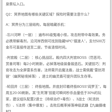
泉祭坛入口。
Q2：冥界地图有哪些关键区域？探险时需要注意什么？
A：冥界分为三层结构，每层暗藏杀机：
-忘川河畔（一层）：遍布85级冤魂小怪，攻击附带中毒效果。务
必携带解毒剂，沿河岸西侧可找到隐藏NPC“摆渡人”，支付500万
金币可直接传送至二层，节省清怪时间。
-判官殿（二层）：核心挑战区。殿内四大判官BOSS（罚恶司、
赏善司等）每2小时刷新，必掉落地级装备锻造石。关键技巧：判
官攻击为全屏雷系伤害，法师需开启魔法盾，战士需佩戴“雷抗项
链”（幽冥秘境掉落），道士的幽灵盾可提升团队生存率。
-轮回井（三层）：终极地图。井底封印着终极BOSS“阎罗王”，每
周五20:00刷新。其“生死簿”技能可瞬间秒杀血量低于30%的玩
家，建议组队配置2道士（持续治疗+毒伤）、3战士（轮流抗
伤）、5法师（集中爆发）。击败后概率掉落神级武器【九幽摄魂
杖】。