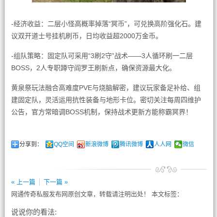
-经济收益：二层小怪高概率掉落“冥币”，可兑换高阶强化石。建
议双开道士号挂机刷币，日均收益超2000万金币。
-组队策略：固定队可采用“3刷2守”战术——3人循环刷一二层
BOSS，2人专职蹲守阎罗王刷新点，确保资源最大化。
黄泉祭玩法融合高难度PVE与烧脑解密，建议玩家备足补给、组
建固定队，灵活运用抗性装备与地形卡位。密切关注每周四维护
公告，官方常暗调BOSS机制，保持战术更新方能称霸冥界！
分享到：
QQ空间
新浪微博
腾讯微博
人人网
微信
« 上一篇
下一篇 »
网通传奇私服发布网原创文章，转载请注明出处！ 本文标签：
说说你的看法: