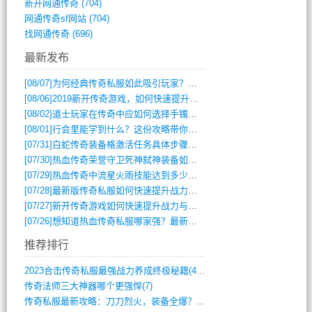
新开网通传奇
(704)
网通传奇sf网站
(704)
找网通传奇
(696)
最新发布
[08/07]
为何经典传奇私服如此吸引玩家？深度攻略解析
[08/06]
2019新开传奇游戏，如何快速提升角色等级？
[08/02]
道士玩家在传奇中应如何选择手镯装备？
[08/01]
行会里能学到什么？这份攻略带你全掌握
[07/31]
白蛇传奇装备格激活任务具体步骤是什么？如何完成？
[07/30]
热血传奇荣誉守卫死神弑神装备如何获取与佩戴攻略？
[07/29]
热血传奇中流星火雨技能达到多少级可以开始练装备？
[07/28]
最新版传奇私服如何快速提升战力与获取稀有装备？
[07/27]
新开传奇游戏如何快速提升战力与获取稀有装备？
[07/26]
想知道热血传奇私服哪家强？最新排行榜攻略全解析
推荐排行
2023合击传奇私服最强战力养成终极秘籍(428)
传奇法师三大神器哪个更强悍(7)
传奇私服最新攻略：刀刀烈火，装备全爆？攻(813)