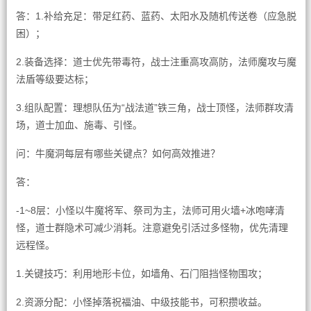
答：1.补给充足：带足红药、蓝药、太阳水及随机传送卷（应急脱
困）；
2.装备选择：道士优先带毒符，战士注重高攻高防，法师魔攻与魔
法盾等级要达标；
3.组队配置：理想队伍为“战法道”铁三角，战士顶怪，法师群攻清
场，道士加血、施毒、引怪。
问：牛魔洞每层有哪些关键点？如何高效推进？
答：
-1~8层：小怪以牛魔将军、祭司为主，法师可用火墙+冰咆哮清
怪，道士群隐术可减少消耗。注意避免引活过多怪物，优先清理
远程怪。
1.关键技巧：利用地形卡位，如墙角、石门阻挡怪物围攻；
2.资源分配：小怪掉落祝福油、中级技能书，可积攒收益。