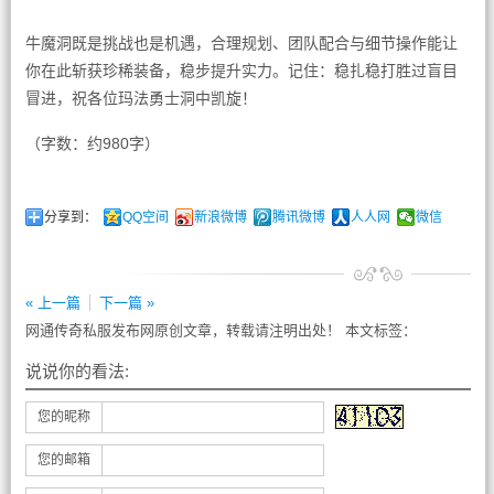
牛魔洞既是挑战也是机遇，合理规划、团队配合与细节操作能让
你在此斩获珍稀装备，稳步提升实力。记住：稳扎稳打胜过盲目
冒进，祝各位玛法勇士洞中凯旋！
（字数：约980字）
分享到：
QQ空间
新浪微博
腾讯微博
人人网
微信
« 上一篇
下一篇 »
网通传奇私服发布网原创文章，转载请注明出处！ 本文标签：
说说你的看法:
您的昵称
您的邮箱