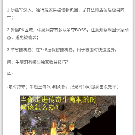
1.勿孤军深入：独行玩家易被怪物包围，尤其法师盾破后极易阵
亡；
2.警惕PK区域：牛魔洞常有多队争夺BOSS，注意观察周围玩家动
态，避免被偷袭；
3.节省随机卷：在7~8层保留随机卷，用于被围时快速脱身。
问：牛魔洞有哪些独家收益技巧？
答：
-定时蹲守：牛魔王每2小时刷新，记录时间可提高击杀效率；