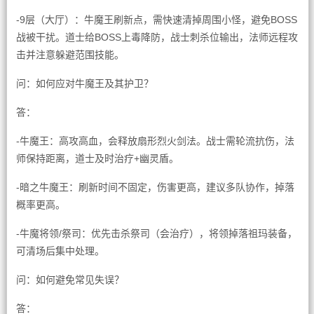
-9层（大厅）：牛魔王刷新点，需快速清掉周围小怪，避免BOSS
战被干扰。道士给BOSS上毒降防，战士刺杀位输出，法师远程攻
击并注意躲避范围技能。
问：如何应对牛魔王及其护卫？
答：
-牛魔王：高攻高血，会释放扇形烈火剑法。战士需轮流抗伤，法
师保持距离，道士及时治疗+幽灵盾。
-暗之牛魔王：刷新时间不固定，伤害更高，建议多队协作，掉落
概率更高。
-牛魔将领/祭司：优先击杀祭司（会治疗），将领掉落祖玛装备，
可清场后集中处理。
问：如何避免常见失误？
答：