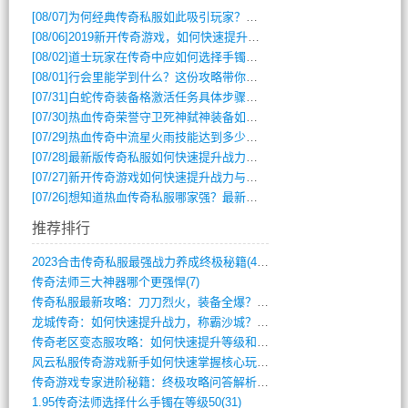
[08/07]
为何经典传奇私服如此吸引玩家？深度攻略解析
[08/06]
2019新开传奇游戏，如何快速提升角色等级？
[08/02]
道士玩家在传奇中应如何选择手镯装备？
[08/01]
行会里能学到什么？这份攻略带你全掌握
[07/31]
白蛇传奇装备格激活任务具体步骤是什么？如何完成？
[07/30]
热血传奇荣誉守卫死神弑神装备如何获取与佩戴攻略？
[07/29]
热血传奇中流星火雨技能达到多少级可以开始练装备？
[07/28]
最新版传奇私服如何快速提升战力与获取稀有装备？
[07/27]
新开传奇游戏如何快速提升战力与获取稀有装备？
[07/26]
想知道热血传奇私服哪家强？最新排行榜攻略全解析
推荐排行
2023合击传奇私服最强战力养成终极秘籍(428)
传奇法师三大神器哪个更强悍(7)
传奇私服最新攻略：刀刀烈火，装备全爆？攻(813)
龙城传奇：如何快速提升战力，称霸沙城？(802)
传奇老区变态服攻略：如何快速提升等级和战(379)
风云私服传奇游戏新手如何快速掌握核心玩法(616)
传奇游戏专家进阶秘籍：终极攻略问答解析(848)
1.95传奇法师选择什么手镯在等级50(31)