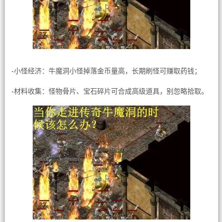
-小怪经济：牛魔洞小怪掉落金币量高，长期刷怪可赚取药钱；
-材料收集：怪物骨片、宝石碎片可合成高级道具，别忽略拾取。